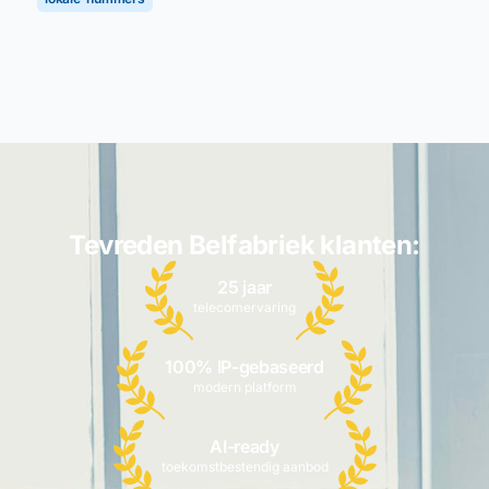
Tevreden Belfabriek klanten:
25 jaar
telecomervaring
100% IP-gebaseerd
modern platform
AI-ready
toekomstbestendig aanbod