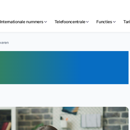
Internationale nummers
Telefooncentrale
Functies
Tar
keren
 Vermoedelijk
oepen Blokkeren