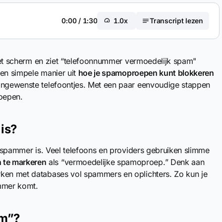
0:00
/
1:30
1.0x
Transcript lezen
p het scherm en ziet “telefoonnummer vermoedelijk spam"
 een simpele manier uit
hoe je spamoproepen kunt blokkeren
 ongewenste telefoontjes. Met een paar eenvoudige stappen
oepen.
is?
en spammer is. Veel telefoons en providers gebruiken slimme
 te markeren
als “vermoedelijke spamoproep.” Denk aan
rken met databases vol spammers en oplichters. Zo kun je
ammer komt.
am”?