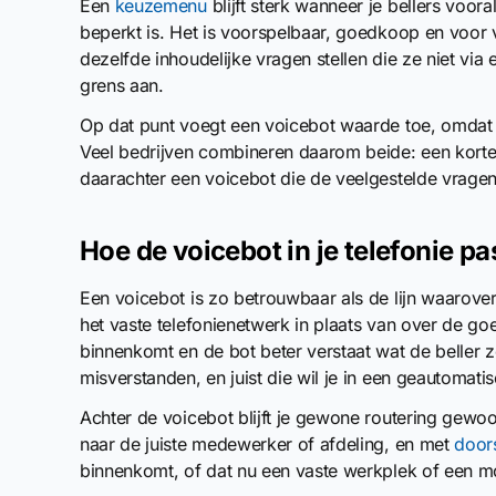
Een
keuzemenu
blijft sterk wanneer je bellers vooral
beperkt is. Het is voorspelbaar, goedkoop en voor 
dezelfde inhoudelijke vragen stellen die ze niet via
grens aan.
Op dat punt voegt een voicebot waarde toe, omdat h
Veel bedrijven combineren daarom beide: een kort
daarachter een voicebot die de veelgestelde vrag
Hoe de voicebot in je telefonie pa
Een voicebot is zo betrouwbaar als de lijn waarover 
het vaste telefonienetwerk in plaats van over de g
binnenkomt en de bot beter verstaat wat de beller z
misverstanden, en juist die wil je in een geautomat
Achter de voicebot blijft je gewone routering gew
naar de juiste medewerker of afdeling, en met
door
binnenkomt, of dat nu een vaste werkplek of een mo