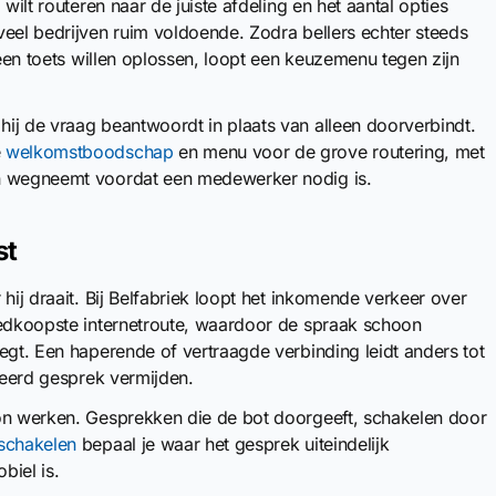
 wilt routeren naar de juiste afdeling en het aantal opties
veel bedrijven ruim voldoende. Zodra bellers echter steeds
 een toets willen oplossen, loopt een keuzemenu tegen zijn
ij de vraag beantwoordt in plaats van alleen doorverbindt.
e
welkomstboodschap
en menu voor de grove routering, met
en wegneemt voordat een medewerker nodig is.
st
hij draait. Bij Belfabriek loopt het inkomende verkeer over
oedkoopste internetroute, waardoor de spraak schoon
egt. Een haperende of vertraagde verbinding leidt anders tot
iseerd gesprek vermijden.
oon werken. Gesprekken die de bot doorgeeft, schakelen door
schakelen
bepaal je waar het gesprek uiteindelijk
biel is.