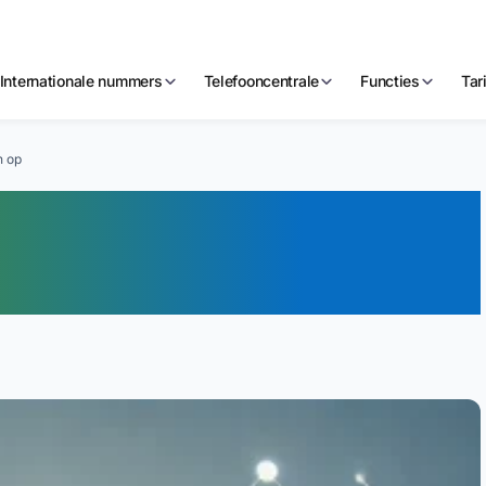
Internationale nummers
Telefooncentrale
Functies
Tar
n op
antenservice: zo
e eerste lijn op