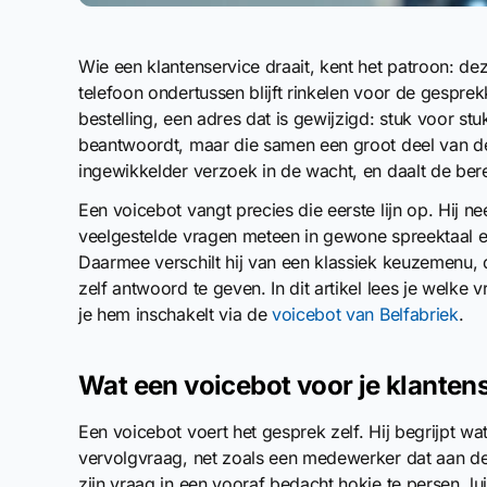
Wie een klantenservice draait, kent het patroon: de
telefoon ondertussen blijft rinkelen voor de gesprek
bestelling, een adres dat is gewijzigd: stuk voor s
beantwoordt, maar die samen een groot deel van d
ingewikkelder verzoek in de wacht, en daalt de bere
Een voicebot vangt precies die eerste lijn op. Hij
veelgestelde vragen meteen in gewone spreektaal e
Daarmee verschilt hij van een klassiek keuzemenu, d
zelf antwoord te geven. In dit artikel lees je welke
je hem inschakelt via de
voicebot van Belfabriek
.
Wat een voicebot voor je klanten
Een voicebot voert het gesprek zelf. Hij begrijpt wa
vervolgvraag, net zoals een medewerker dat aan d
zijn vraag in een vooraf bedacht hokje te persen, l