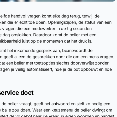
zelfde handvol vragen komt elke dag terug, terwijl de
ken die er echt toe doen. Openingstijden, de status van een
tuk vragen die een medewerker in dertig seconden
e dag opslokken. Daardoor komt de beller met een
ikbaarheid juist op de momenten dat het druk is.
 neemt het inkomende gesprek aan, beantwoordt de
n geeft alleen de gesprekken door die om een mens vragen.
at een beller met toetsopties slechts doorverwijst zonder
 vragen je veilig automatiseert, hoe je de bot opbouwt en hoe
service doet
t de beller vraagt, geeft het antwoord en stelt zo nodig een
e balie zou doen. Waar een keuzemenu de beller dwingt om
uistert de voicebot naar de vraag in eigen woorden en handelt