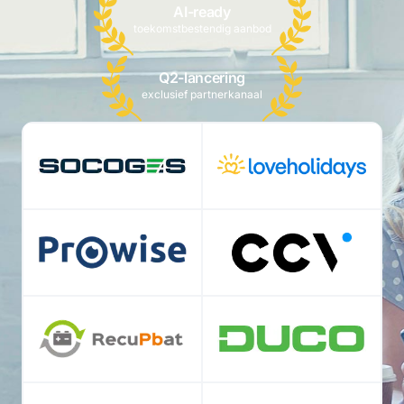
AI-ready
toekomstbestendig aanbod
Q2-lancering
exclusief partnerkanaal