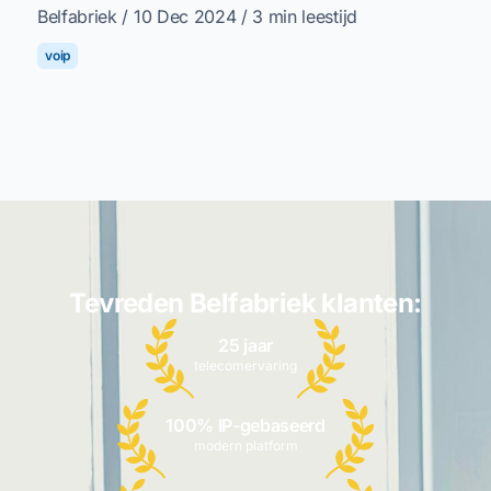
Belfabriek
/ 10 Dec 2024
/ 3 min leestijd
voip
Tevreden Belfabriek klanten:
25 jaar
telecomervaring
100% IP-gebaseerd
modern platform