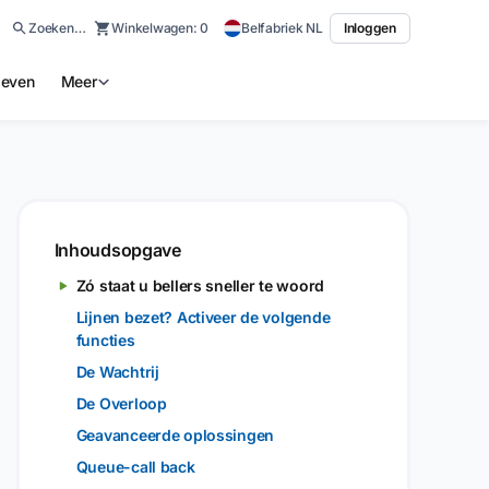
Zoeken…
Winkelwagen:
0
Belfabriek NL
Inloggen
ieven
Meer
Inhoudsopgave
Zó staat u bellers sneller te woord
Lijnen bezet? Activeer de volgende
functies
De Wachtrij
De Overloop
Geavanceerde oplossingen
Queue-call back