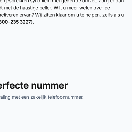
iste gesprekken synoniem met gederfde omzet. Zorg er dan
 met de haastige beller. Wilt u meer weten over de
ctiveren ervan? Wij zitten klaar om u te helpen, zelfs als u
800–235 3227)
.
perfecte nummer
traling met een zakelijk telefoonnummer.