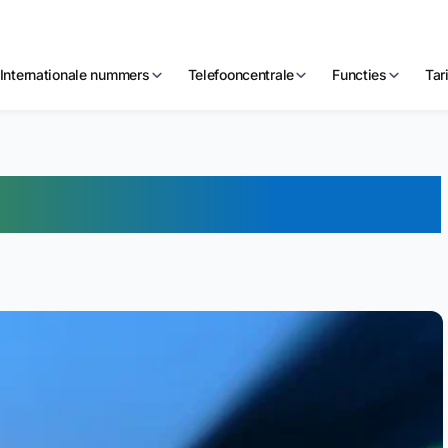
Internationale nummers
Telefooncentrale
Functies
Tar
ige bellers tevreden