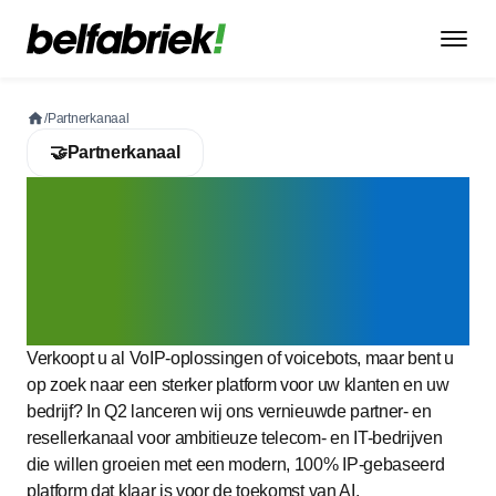
/
Partnerkanaal
🤝
Partnerkanaal
Word partner van het meest
geavanceerde telefonie- en
voicebotplatform van
Europa
Verkoopt u al VoIP-oplossingen of voicebots, maar bent u
op zoek naar een sterker platform voor uw klanten en uw
bedrijf? In Q2 lanceren wij ons vernieuwde partner- en
resellerkanaal voor ambitieuze telecom- en IT-bedrijven
die willen groeien met een modern, 100% IP-gebaseerd
platform dat klaar is voor de toekomst van AI.