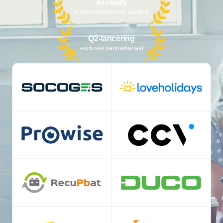
AI-ready
toekomstbestendig aanbod
Q2-lancering
exclusief partnerkanaal