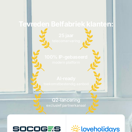
Tevreden Belfabriek klanten:
25 jaar
telecomervaring
100% IP-gebaseerd
modern platform
AI-ready
toekomstbestendig aanbod
Q2-lancering
exclusief partnerkanaal