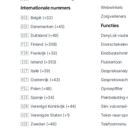
Internationale nummers
Webwinkels
Zorgverleners
🇧🇪 België (+32)
Functies
🇩🇰 Denemarken (+45)
🇩🇪 Duitsland (+49)
DenyList-route
🇫🇮 Finland (+358)
Doorschakelen
🇫🇷 Frankrijk (+33)
Eindbestemmin
🇮🇪 Ierland (+353)
Fluistertoon
🇮🇹 Italië (+39)
Gespreksanaly
🇦🇹 Oostenrijk (+43)
Gesprekswacht
🇵🇱 Polen (+48)
Oproepfilter
🇪🇸 Spanje (+34)
Piekbelasting
🇬🇧 Verenigd Koninkrijk (+44)
Slim voicemail
🇺🇸 Verenigde Staten (+1)
Tekst-naar-spr
🇸🇪 Zweden (+46)
Telefoonmenu