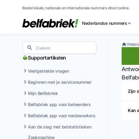
Bestel lokale, nationale en internationale nummers direct online.
Nederlandse nummers
/
Helpc
Fu
Supportartikelen
Antwoo
Veelgestelde vragen
Belfab
Beginnen met je servicenummer
Zijn 
Mijn Belfabriek
Belfabriek app voor beheerders
Kan 
Belfabriek app voor medewerkers
Aan de slag met belstatistieken
Zoekmachine