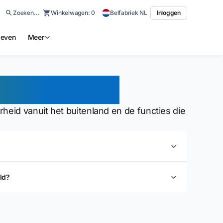
Zoeken…
Winkelwagen:
0
Belfabriek NL
Inloggen
ieven
Meer
fhandeling
eid vanuit het buitenland en de functies die
ld?