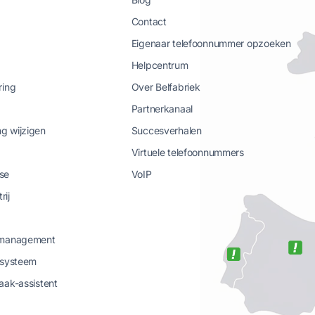
Contact
Eigenaar telefoonnummer opzoeken
Helpcentrum
ring
Over Belfabriek
Partnerkanaal
g wijzigen
Succesverhalen
Virtuele telefoonnummers
se
VoIP
rij
-management
-systeem
aak-assistent