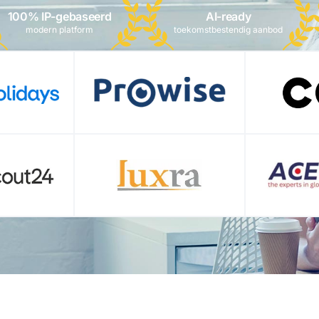
100% IP-gebaseerd
AI-ready
modern platform
toekomstbestendig aanbod