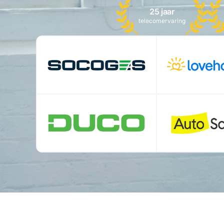
25 jaar
telecomervaring