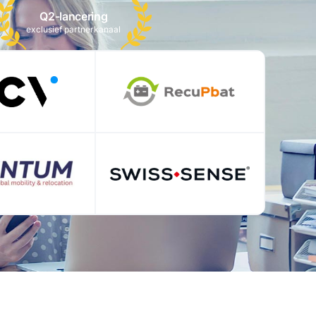
Q2-lancering
exclusief partnerkanaal