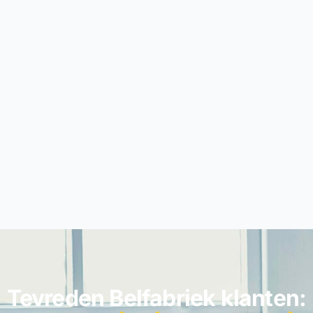
Tevreden Belfabriek klanten: