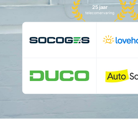
25 jaar
telecomervaring