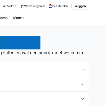
Zoeken…
Winkelwagen:
0
Belfabriek NL
Inloggen
ieven
Meer
aarheid
tallen en wat een bedrijf moet weten om