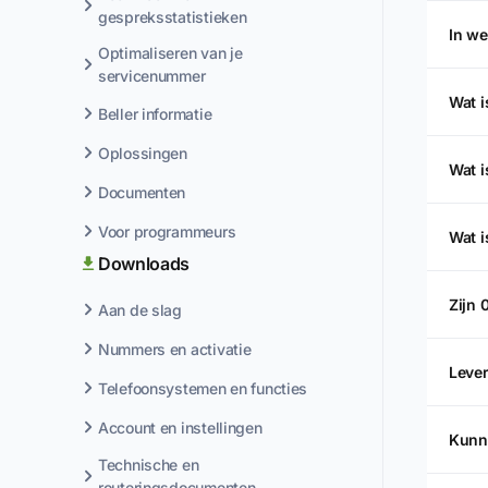
gespreksstatistieken
In w
Optimaliseren van je
servicenummer
Wat 
Beller informatie
Oplossingen
Wat i
Documenten
Voor programmeurs
Wat i
Downloads
Zijn 
Aan de slag
Nummers en activatie
Lever
Telefoonsystemen en functies
Account en instellingen
Kunne
Technische en
routeringsdocumenten