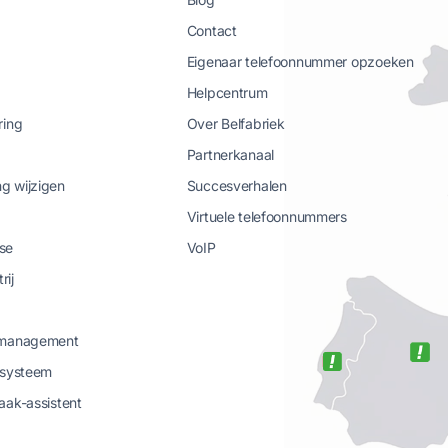
Contact
Eigenaar telefoonnummer opzoeken
Helpcentrum
ring
Over Belfabriek
Partnerkanaal
g wijzigen
Succesverhalen
Virtuele telefoonnummers
se
VoIP
rij
-management
-systeem
aak-assistent