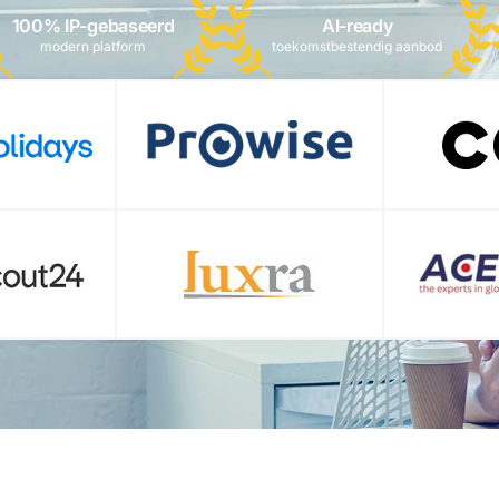
100% IP-gebaseerd
AI-ready
modern platform
toekomstbestendig aanbod