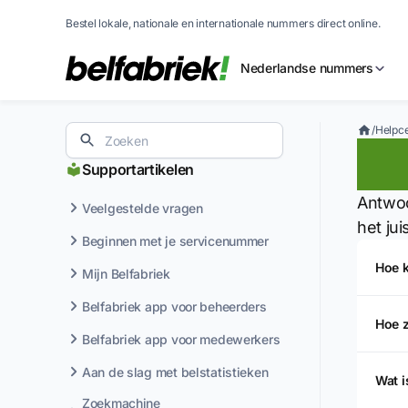
Bestel lokale, nationale en internationale nummers direct online.
Nederlandse nummers
/
Helpc
Nu
Supportartikelen
Antwoo
Veelgestelde vragen
het ju
Beginnen met je servicenummer
Hoe k
Mijn Belfabriek
Belfabriek app voor beheerders
Hoe 
Belfabriek app voor medewerkers
Aan de slag met belstatistieken
Wat i
Zoekmachine