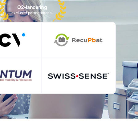
Q2-lancering
exclusief partnerkanaal