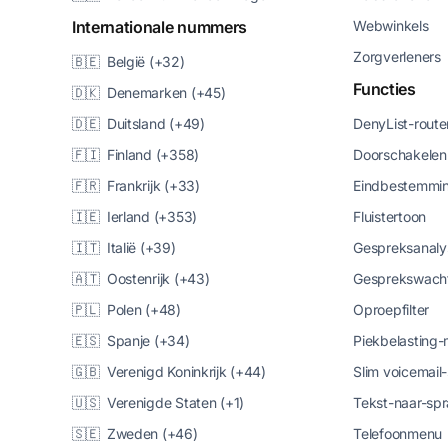
Internationale nummers
Webwinkels
Zorgverleners
🇧🇪 België (+32)
Functies
🇩🇰 Denemarken (+45)
🇩🇪 Duitsland (+49)
DenyList-route
🇫🇮 Finland (+358)
Doorschakelen
🇫🇷 Frankrijk (+33)
Eindbestemmin
🇮🇪 Ierland (+353)
Fluistertoon
🇮🇹 Italië (+39)
Gespreksanaly
🇦🇹 Oostenrijk (+43)
Gesprekswacht
🇵🇱 Polen (+48)
Oproepfilter
🇪🇸 Spanje (+34)
Piekbelasting
🇬🇧 Verenigd Koninkrijk (+44)
Slim voicemail
🇺🇸 Verenigde Staten (+1)
Tekst-naar-spr
🇸🇪 Zweden (+46)
Telefoonmenu