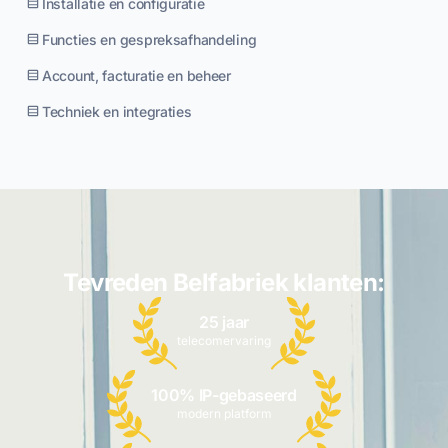
Installatie en configuratie
Functies en gespreksafhandeling
Account, facturatie en beheer
Techniek en integraties
Tevreden Belfabriek klanten:
25 jaar
telecomervaring
100% IP-gebaseerd
modern platform