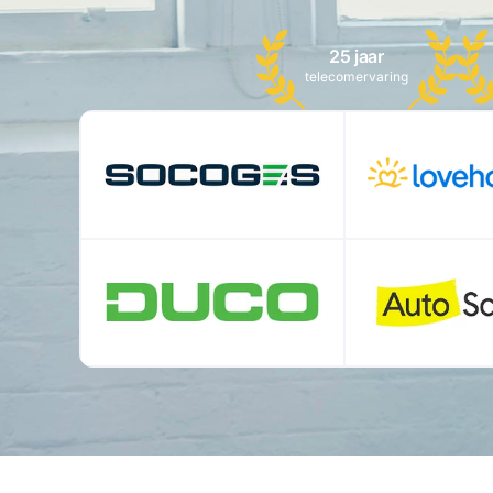
25 jaar
telecomervaring