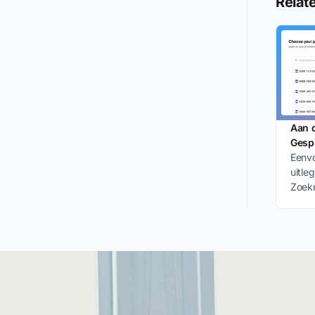
Relate
Aan 
Gespr
Eenvo
uitle
Zoekm
uw Go