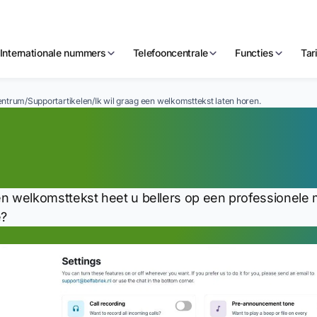
Internationale nummers
Telefooncentrale
Functies
Tar
entrum
/
Supportartikelen
/
Ik wil graag een welkomsttekst laten horen.
 wil graag een welko
ren.
n welkomsttekst heet u bellers op een professionele 
e?