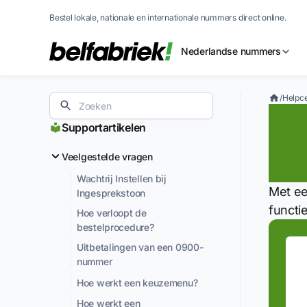
Bestel lokale, nationale en internationale nummers direct online.
Nederlandse nummers
/
Helpc
Ik
Supportartikelen
ho
Veelgestelde vragen
Wachtrij Instellen bij
Met ee
Ingesprekstoon
functi
Hoe verloopt de
bestelprocedure?
Uitbetalingen van een 0900-
nummer
Hoe werkt een keuzemenu?
Hoe werkt een