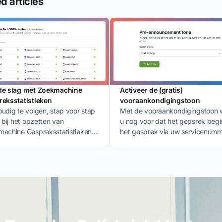
d articles
de slag met Zoekmachine
Activeer de (gratis)
eksstatistieken
vooraankondigingstoon
udig te volgen, stap voor stap
Met de vooraankondigingstoon 
g bij het opzetten van
u nog voor dat het gepsrek begi
achine Gespreksstatistieken in
het gesprek via uw servicenum
ogle Analytics account.
binnenkomt of via een directe lijn