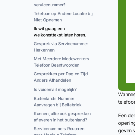
servicenummer?
Telefoon op Andere Locatie bij
Niet Opnemen
Ik wil graag een
welkomsttekst laten horen.
Gesprek via Servicenummer
Herkennen
Met Meerdere Medewerkers
Telefoon Beantwoorden
Gesprekken per Dag en Tijd
Anders Afhandelen
Is voicemail mogelijk?
Wannee
Buitenlands Nummer
telefoo
Aanvragen bij Belfabriek
Kunnen jullie ook gesprekken
Een der
afleveren in het buitenland?
opening
Servicenummers Routeren
geven w
naar Mobiele Telefoon