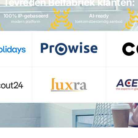
Tevreden Belfabriek klanten:
100% IP-gebaseerd
AI-ready
modern platform
toekomstbestendig aanbod