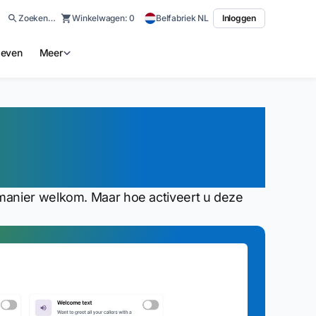
Zoeken…
Winkelwagen:
0
Belfabriek NL
Inloggen
ieven
Meer
msttekst laten
manier welkom. Maar hoe activeert u deze