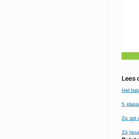
Lees 
Het bel
5 stap
Zo zet 
Zó houd