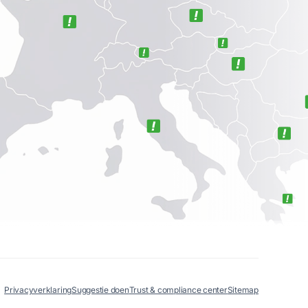
Privacyverklaring
Suggestie doen
Trust & compliance center
Sitemap