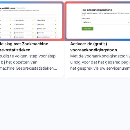
de slag met Zoekmachine
Activeer de (gratis)
eksstatistieken
vooraankondigingstoon
udig te volgen, stap voor stap
Met de vooraankondigingstoon 
g bij het opzetten van
u nog voor dat het gepsrek begi
achine Gespreksstatistieken in
het gesprek via uw servicenum
ogle Analytics account.
binnenkomt of via een directe lijn