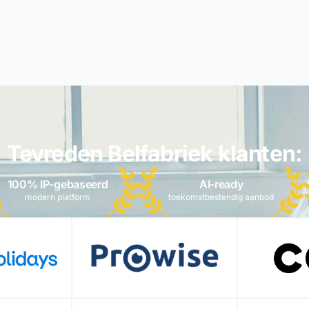
Tevreden Belfabriek klanten:
100% IP-gebaseerd
AI-ready
modern platform
toekomstbestendig aanbod