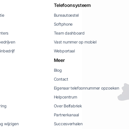
Telefoonsysteem
tie
Bureautoestel
Softphone
nters
Team dashboard
bedrijven
Vast nummer op mobiel
inbedrijf
Webportaal
Meer
Blog
Contact
Eigenaar telefoonnummer opzoeken
Helpcentrum
ring
Over Belfabriek
Partnerkanaal
g wijzigen
Succesverhalen