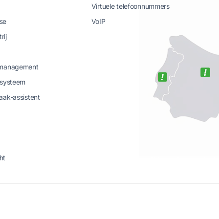
Virtuele telefoonnummers
se
VoIP
rij
-management
-systeem
aak-assistent
ht