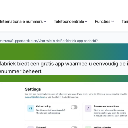
Internationale nummers
Telefooncentrale
Functies
Tar
entrum
/
Supportartikelen
/
Voor wie is de Belfabriek app bedoeld?
or wie is de Belfabr
fabriek biedt een gratis app waarmee u eenvoudig de
enummer beheert.