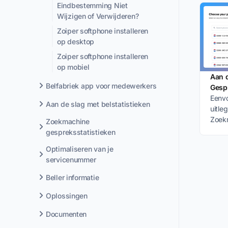
Eindbestemming Niet
Wijzigen of Verwijderen?
Zoiper softphone installeren
op desktop
Zoiper softphone installeren
op mobiel
Aan 
Belfabriek app voor medewerkers
Gespr
Eenvo
Aan de slag met belstatistieken
uitle
Zoekm
Zoekmachine
uw Go
gespreksstatistieken
Optimaliseren van je
servicenummer
Beller informatie
Oplossingen
Documenten