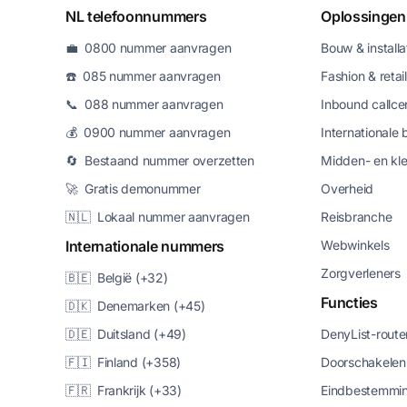
NL telefoonnummers
Oplossingen
💼 0800 nummer aanvragen
Bouw & installa
☎️ 085 nummer aanvragen
Fashion & retail
📞 088 nummer aanvragen
Inbound callce
💰 0900 nummer aanvragen
Internationale 
🔄 Bestaand nummer overzetten
Midden- en kle
🚀 Gratis demonummer
Overheid
🇳🇱 Lokaal nummer aanvragen
Reisbranche
Internationale nummers
Webwinkels
Zorgverleners
🇧🇪 België (+32)
Functies
🇩🇰 Denemarken (+45)
🇩🇪 Duitsland (+49)
DenyList-route
🇫🇮 Finland (+358)
Doorschakelen
🇫🇷 Frankrijk (+33)
Eindbestemmin