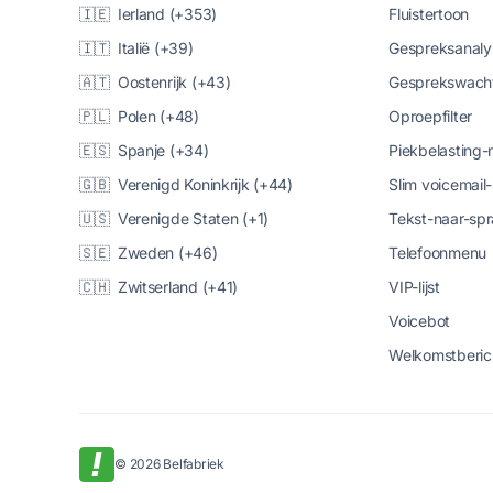
🇮🇪 Ierland (+353)
Fluistertoon
🇮🇹 Italië (+39)
Gespreksanaly
🇦🇹 Oostenrijk (+43)
Gesprekswacht
🇵🇱 Polen (+48)
Oproepfilter
🇪🇸 Spanje (+34)
Piekbelasting
🇬🇧 Verenigd Koninkrijk (+44)
Slim voicemail
🇺🇸 Verenigde Staten (+1)
Tekst-naar-spr
🇸🇪 Zweden (+46)
Telefoonmenu
🇨🇭 Zwitserland (+41)
VIP-lijst
Voicebot
Welkomstberic
© 2026 Belfabriek