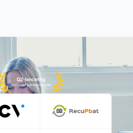
Q2-lancering
exclusief partnerkanaal