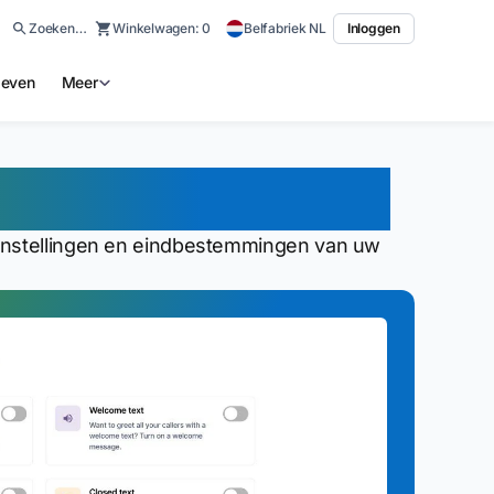
Zoeken…
Winkelwagen:
0
Belfabriek NL
Inloggen
ieven
Meer
iek app bedoeld?
 instellingen en eindbestemmingen van uw