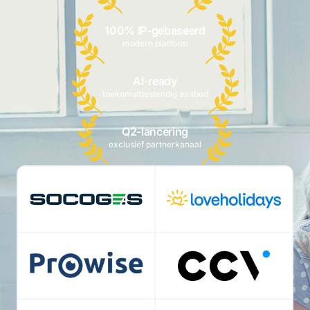
100% IP-gebaseerd
modern platform
AI-ready
toekomstbestendig aanbod
Q2-lancering
exclusief partnerkanaal