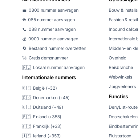
💼 0800 nummer aanvragen
Bouw & installa
☎️ 085 nummer aanvragen
Fashion & retail
📞 088 nummer aanvragen
Inbound callce
💰 0900 nummer aanvragen
Internationale 
🔄 Bestaand nummer overzetten
Midden- en kle
🚀 Gratis demonummer
Overheid
🇳🇱 Lokaal nummer aanvragen
Reisbranche
Internationale nummers
Webwinkels
Zorgverleners
🇧🇪 België (+32)
Functies
🇩🇰 Denemarken (+45)
🇩🇪 Duitsland (+49)
DenyList-route
🇫🇮 Finland (+358)
Doorschakelen
🇫🇷 Frankrijk (+33)
Eindbestemmin
🇮🇪 Ierland (+353)
Fluistertoon