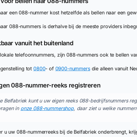
f voor bellen naar 088-nummers
naar een 088-nummer kost hetzelfde als bellen naar een ge
naar 088-nummers is derhalve bij de meeste providers inbeg
baar vanuit het buitenland
 lokale telefoonnummers, zijn 088-nummers ook te bellen van
egenstelling tot
0800
- of
0900-nummers
die alleen vanuit Ne
gen 088-nummer-reeks registreren
de Belfabriek kunt u uw eigen reeks 088-bedrijfsnummers re
vragen in
onze 088-nummershop
, daar ziet u welke nummer
 u uw 088-nummerreeks bij de Belfabriek onderbrengt, krij