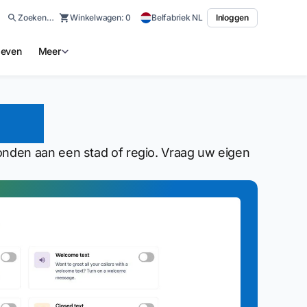
Zoeken…
Winkelwagen:
0
Belfabriek NL
Inloggen
ieven
Meer
er?
nden aan een stad of regio. Vraag uw eigen