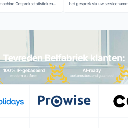
achine Gespreksstatistieken in
het gesprek via uw servicenum
ogle Analytics account.
binnenkomt of via een directe lijn
Tevreden Belfabriek klanten:
100% IP-gebaseerd
AI-ready
modern platform
toekomstbestendig aanbod