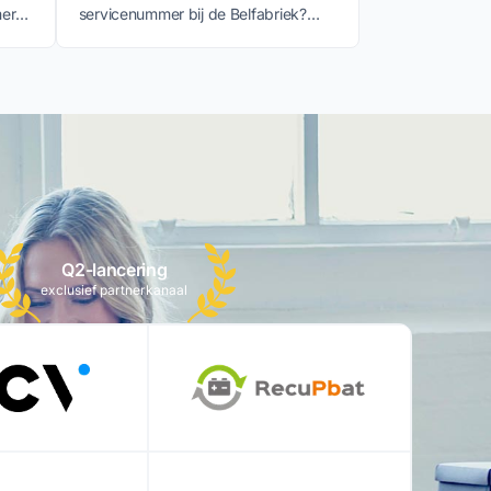
mer
servicenummer bij de Belfabriek?
.
Download dan deze PDF.
Q2-lancering
exclusief partnerkanaal