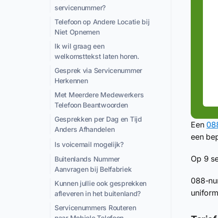
servicenummer?
Telefoon op Andere Locatie bij
Niet Opnemen
Ik wil graag een
welkomsttekst laten horen.
Gesprek via Servicenummer
Herkennen
Met Meerdere Medewerkers
Telefoon Beantwoorden
Gesprekken per Dag en Tijd
Een
08
Anders Afhandelen
een bep
Is voicemail mogelijk?
Op 9 se
Buitenlands Nummer
Aanvragen bij Belfabriek
088-num
Kunnen jullie ook gesprekken
uniform
afleveren in het buitenland?
Servicenummers Routeren
naar Mobiele Telefoon