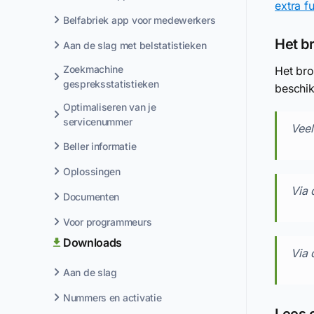
extra f
Belfabriek app voor medewerkers
Het b
Aan de slag met belstatistieken
Zoekmachine
Het bro
gespreksstatistieken
beschi
Optimaliseren van je
servicenummer
Veel
Beller informatie
Oplossingen
Via 
Documenten
Voor programmeurs
Downloads
Via 
Aan de slag
Nummers en activatie
Lees 