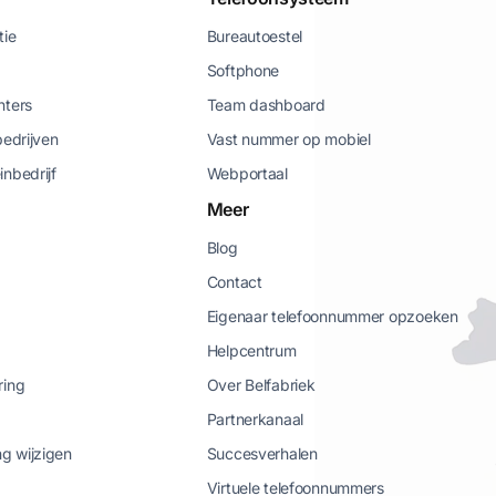
tie
Bureautoestel
Softphone
nters
Team dashboard
bedrijven
Vast nummer op mobiel
inbedrijf
Webportaal
Meer
Blog
Contact
Eigenaar telefoonnummer opzoeken
Helpcentrum
ring
Over Belfabriek
Partnerkanaal
g wijzigen
Succesverhalen
Virtuele telefoonnummers