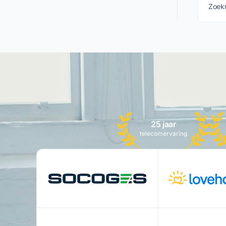
Zoekm
uw Go
25 jaar
telecomervaring