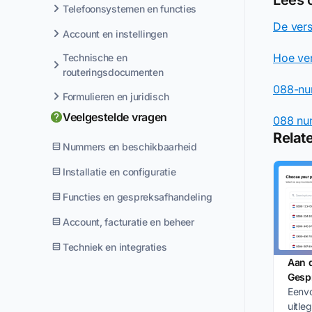
Telefoonsystemen en functies
De ver
Account en instellingen
Hoe ve
Technische en
routeringsdocumenten
088-nu
Formulieren en juridisch
Veelgestelde vragen
088 nu
Relate
Nummers en beschikbaarheid
Installatie en configuratie
Functies en gespreksafhandeling
Account, facturatie en beheer
Techniek en integraties
Aan 
Gespr
Eenvo
uitle