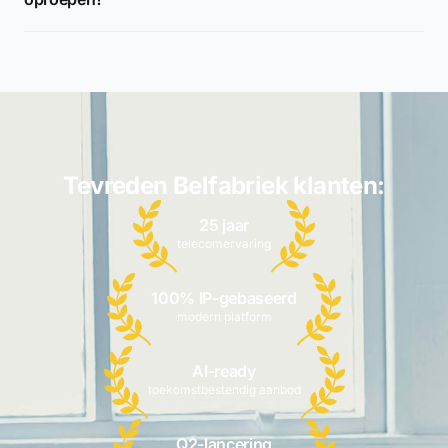
Tevreden Belfabriek klanten:
25 jaar
telecomervaring
100% IP-gebaseerd
modern platform
AI-ready
toekomstbestendig aanbod
Q2-lancering