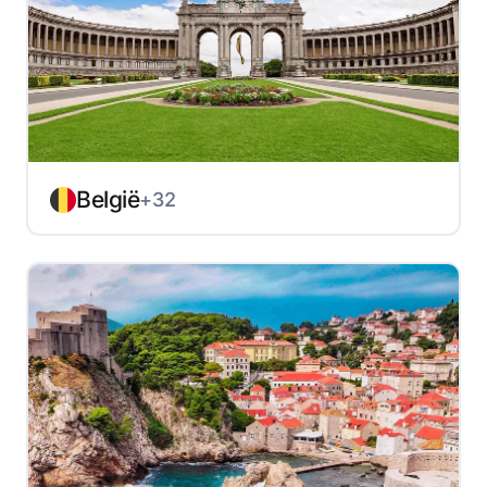
België
+32