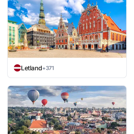
Letland
+371