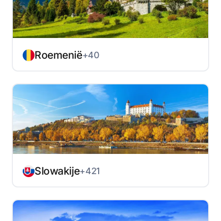
Roemenië
+40
Slowakije
+421