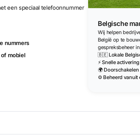
 met een speciaal telefoonnummer
Belgische mar
Wij helpen bedrij
België op te bouw
ale nummers
gespreksbeheer in
🇧🇪 Lokale Belgi
 of mobiel
⚡ Snelle activerin
🌍 Doorschakelen 
⚙️ Beheerd vanuit 