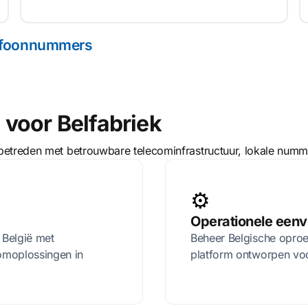
elefoonnummers
voor Belfabriek
 betreden met betrouwbare telecominfrastructuur, lokale nu
⚙️
Operationele een
 België met
Beheer Belgische oproe
omoplossingen in
platform ontworpen voor