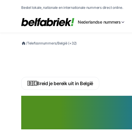
Bestel lokale, nationale en internationale nummers direct online.
Nederlandse nummers
/
Telefoonnummers
/
België (+32)
🇧🇪
Breid je bereik uit in België
Activeer nu een 
telefoonnummer