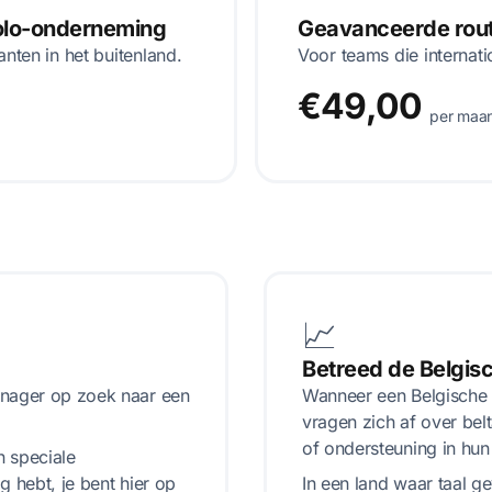
solo-onderneming
Geavanceerde route
anten in het buitenland.
Voor teams die internati
€49,00
per maa
📈
Betreed de Belgis
anager op zoek naar een
Wanneer een Belgische k
vragen zich af over belt
of ondersteuning in hun 
n speciale
g hebt, je bent hier op
In een land waar taal ge