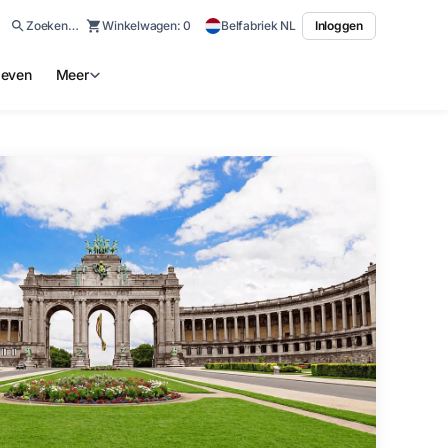
Zoeken…
Winkelwagen:
0
Belfabriek NL
Inloggen
ieven
Meer