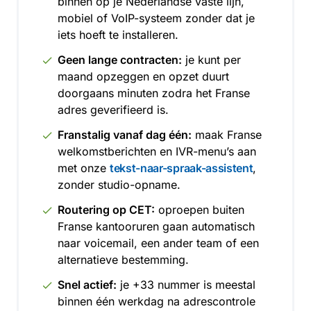
binnen op je Nederlandse vaste lijn,
mobiel of VoIP-systeem zonder dat je
iets hoeft te installeren.
Geen lange contracten:
je kunt per
maand opzeggen en opzet duurt
doorgaans minuten zodra het Franse
adres geverifieerd is.
Franstalig vanaf dag één:
maak Franse
welkomstberichten en IVR-menu’s aan
met onze
tekst-naar-spraak-assistent
,
zonder studio-opname.
Routering op CET:
oproepen buiten
Franse kantooruren gaan automatisch
naar voicemail, een ander team of een
alternatieve bestemming.
Snel actief:
je +33 nummer is meestal
binnen één werkdag na adrescontrole