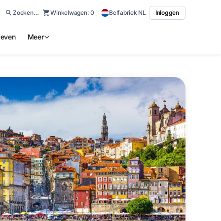
Zoeken…
Winkelwagen:
0
Belfabriek NL
Inloggen
ieven
Meer