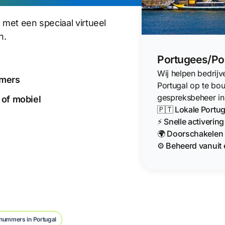
 met een speciaal virtueel
n.
Portugees/Por
Wij helpen bedrij
mmers
Portugal op te bo
gespreksbeheer in
 of mobiel
🇵🇹 Lokale Port
⚡ Snelle activerin
🌍 Doorschakelen 
⚙️ Beheerd vanuit 
nummers in Portugal