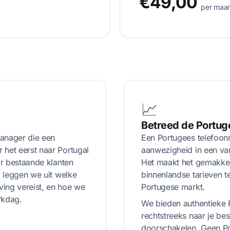
€49,00
per maa
📈
Betreed de Portug
manager die een
Een Portugees telefoonn
 het eerst naar Portugal
aanwezigheid in een va
or bestaande klanten
Het maakt het gemakkel
r leggen we uit welke
binnenlandse tarieven t
ing vereist, en hoe we
Portugese markt.
rkdag.
We bieden authentieke 
rechtstreeks naar je be
doorschakelen. Geen Po