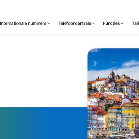
Internationale nummers
Telefooncentrale
Functies
Tar
 Portugees
onnummer