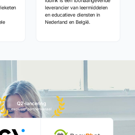
Iddink is een toonaangevende
ieketen
leverancier van leermiddelen
en educatieve diensten in
ele
Nederland en België.
Q2-lancering
exclusief partnerkanaal