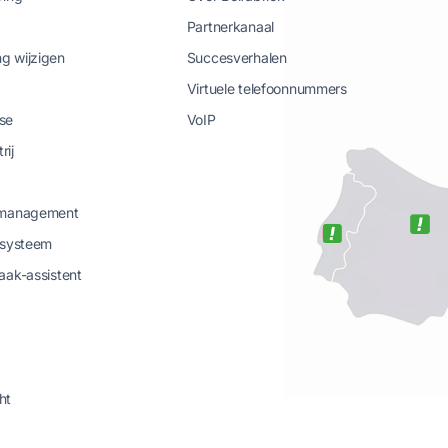
Partnerkanaal
g wijzigen
Succesverhalen
Virtuele telefoonnummers
se
VoIP
rij
-management
-systeem
aak-assistent
ht