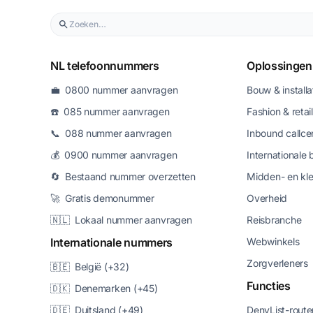
NL telefoonnummers
Oplossingen
💼 0800 nummer aanvragen
Bouw & installa
☎️ 085 nummer aanvragen
Fashion & retail
📞 088 nummer aanvragen
Inbound callce
💰 0900 nummer aanvragen
Internationale 
🔄 Bestaand nummer overzetten
Midden- en kle
🚀 Gratis demonummer
Overheid
🇳🇱 Lokaal nummer aanvragen
Reisbranche
Internationale nummers
Webwinkels
Zorgverleners
🇧🇪 België (+32)
Functies
🇩🇰 Denemarken (+45)
🇩🇪 Duitsland (+49)
DenyList-route