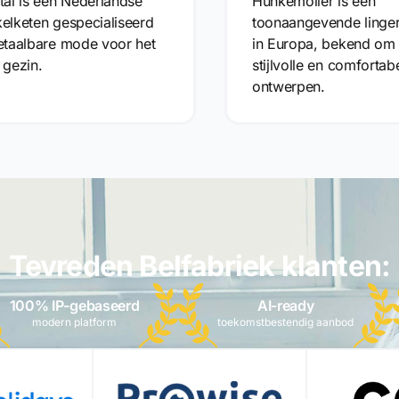
tal is een Nederlandse
Hunkemöller is een
elketen gespecialiseerd
toonaangevende linger
etaalbare mode voor het
in Europa, bekend om
 gezin.
stijlvolle en comfortab
ontwerpen.
Tevreden Belfabriek klanten:
100% IP-gebaseerd
AI-ready
modern platform
toekomstbestendig aanbod