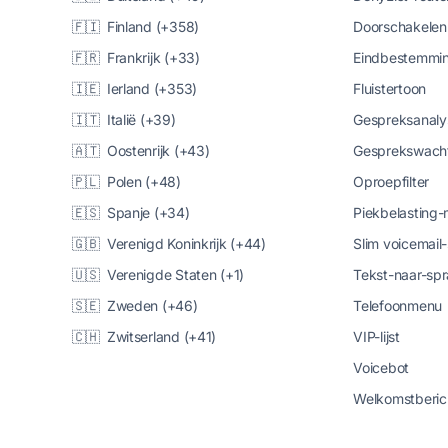
🇫🇮 Finland (+358)
Doorschakelen
🇫🇷 Frankrijk (+33)
Eindbestemmin
🇮🇪 Ierland (+353)
Fluistertoon
🇮🇹 Italië (+39)
Gespreksanaly
🇦🇹 Oostenrijk (+43)
Gesprekswacht
🇵🇱 Polen (+48)
Oproepfilter
🇪🇸 Spanje (+34)
Piekbelasting
🇬🇧 Verenigd Koninkrijk (+44)
Slim voicemail
🇺🇸 Verenigde Staten (+1)
Tekst-naar-spr
🇸🇪 Zweden (+46)
Telefoonmenu
🇨🇭 Zwitserland (+41)
VIP-lijst
Voicebot
Welkomstberic