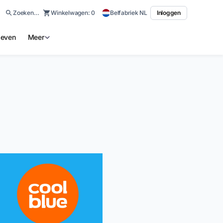
Zoeken…
Winkelwagen:
0
Belfabriek NL
Inloggen
ieven
Meer