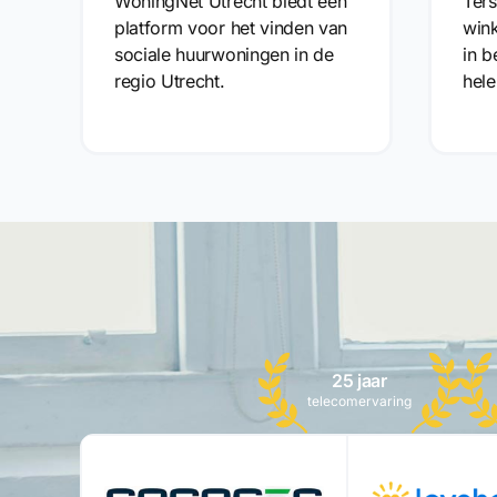
WoningNet Utrecht biedt een
Ters
platform voor het vinden van
wink
sociale huurwoningen in de
in b
regio Utrecht.
hele
25 jaar
telecomervaring