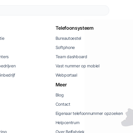
Telefoonsysteem
tie
Bureautoestel
Softphone
nters
Team dashboard
bedrijven
Vast nummer op mobiel
inbedrijf
Webportaal
Meer
Blog
Contact
Eigenaar telefoonnummer opzoeken
Helpcentrum
ring
Over Belfabriek