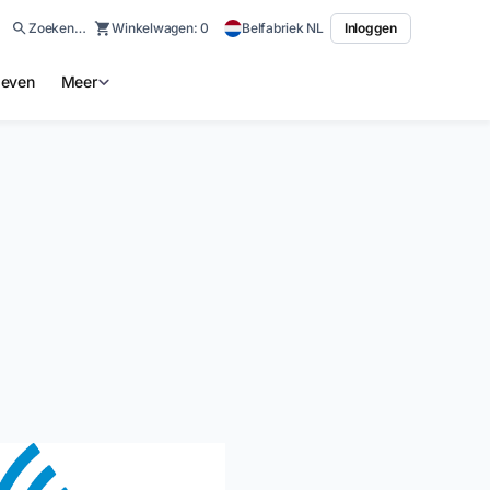
Zoeken…
Winkelwagen:
0
Belfabriek NL
Inloggen
ieven
Meer