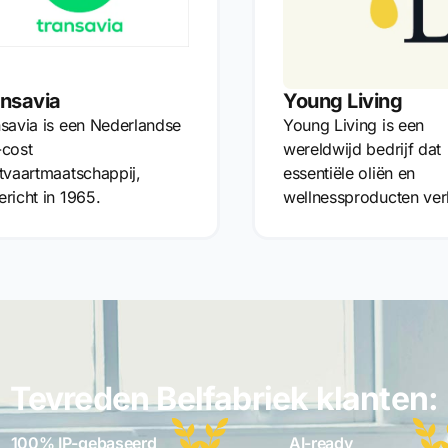
nsavia
Young Living
savia is een Nederlandse
Young Living is een
-cost
wereldwijd bedrijf dat
tvaartmaatschappij,
essentiële oliën en
richt in 1965.
wellnessproducten ver
Tevreden Belfabriek klanten:
100% IP-gebaseerd
AI-ready