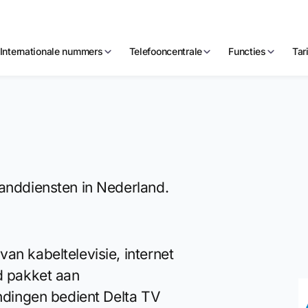
Internationale nummers
Telefooncentrale
Functies
Tar
banddiensten in Nederland.
an kabeltelevisie, internet
d pakket aan
indingen bedient Delta TV