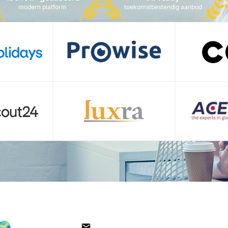
modern platform
toekomstbestendig aanbod