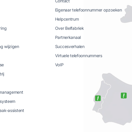
Contact
Eigenaar telefoonnummer opzoeken
Helpcentrum
ring
Over Belfabriek
Partnerkanaal
g wijzigen
Succesverhalen
Virtuele telefoonnummers
se
VoIP
rij
-management
-systeem
aak-assistent