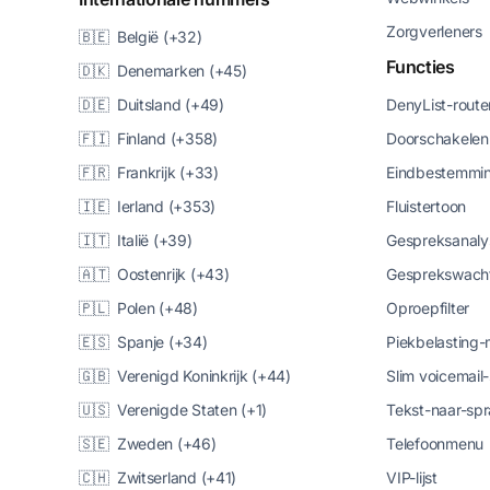
Zorgverleners
🇧🇪 België (+32)
Functies
🇩🇰 Denemarken (+45)
🇩🇪 Duitsland (+49)
DenyList-route
🇫🇮 Finland (+358)
Doorschakelen
🇫🇷 Frankrijk (+33)
Eindbestemmin
🇮🇪 Ierland (+353)
Fluistertoon
🇮🇹 Italië (+39)
Gespreksanaly
🇦🇹 Oostenrijk (+43)
Gesprekswacht
🇵🇱 Polen (+48)
Oproepfilter
🇪🇸 Spanje (+34)
Piekbelasting
🇬🇧 Verenigd Koninkrijk (+44)
Slim voicemail
🇺🇸 Verenigde Staten (+1)
Tekst-naar-spr
🇸🇪 Zweden (+46)
Telefoonmenu
🇨🇭 Zwitserland (+41)
VIP-lijst