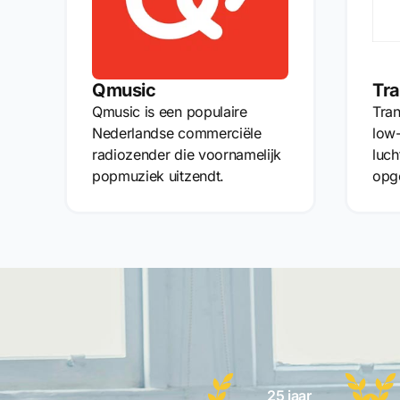
Qmusic
Tra
Qmusic is een populaire
Tran
Nederlandse commerciële
low
radiozender die voornamelijk
luch
popmuziek uitzendt.
opge
25 jaar