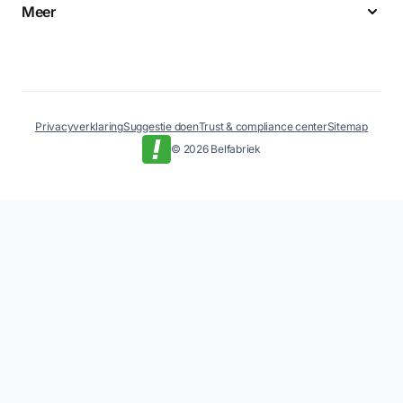
Meer
Privacyverklaring
Suggestie doen
Trust & compliance center
Sitemap
© 2026 Belfabriek