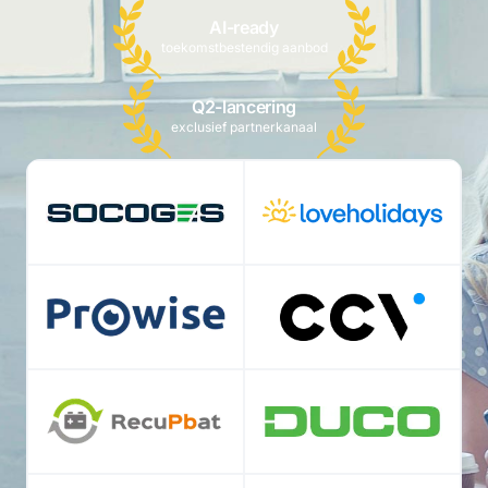
AI-ready
toekomstbestendig aanbod
Q2-lancering
exclusief partnerkanaal