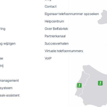
Contact
Eigenaar telefoonnummer opzoeken
Helpcentrum
ring
Over Belfabriek
Partnerkanaal
g wijzigen
Succesverhalen
Virtuele telefoonnummers
se
VoIP
rij
-management
-systeem
aak-assistent