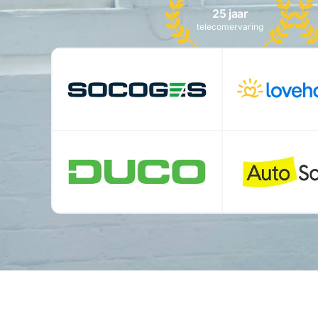
25 jaar
telecomervaring