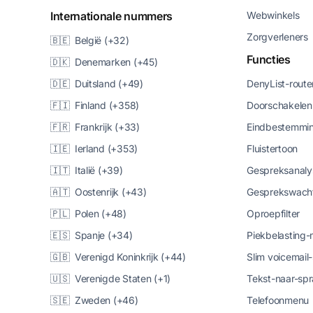
Internationale nummers
Webwinkels
Zorgverleners
🇧🇪 België (+32)
Functies
🇩🇰 Denemarken (+45)
🇩🇪 Duitsland (+49)
DenyList-route
🇫🇮 Finland (+358)
Doorschakelen
🇫🇷 Frankrijk (+33)
Eindbestemmin
🇮🇪 Ierland (+353)
Fluistertoon
🇮🇹 Italië (+39)
Gespreksanaly
🇦🇹 Oostenrijk (+43)
Gesprekswacht
🇵🇱 Polen (+48)
Oproepfilter
🇪🇸 Spanje (+34)
Piekbelasting
🇬🇧 Verenigd Koninkrijk (+44)
Slim voicemail
🇺🇸 Verenigde Staten (+1)
Tekst-naar-spr
🇸🇪 Zweden (+46)
Telefoonmenu