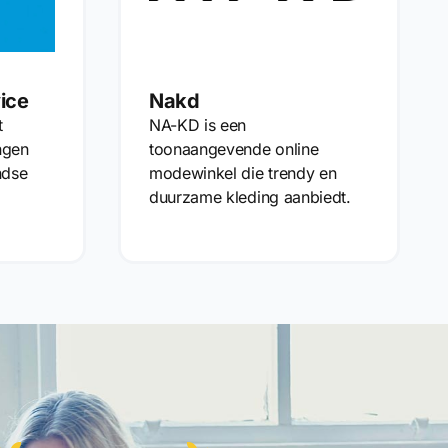
ice
Nakd
t
NA-KD is een
ngen
toonaangevende online
ndse
modewinkel die trendy en
duurzame kleding aanbiedt.