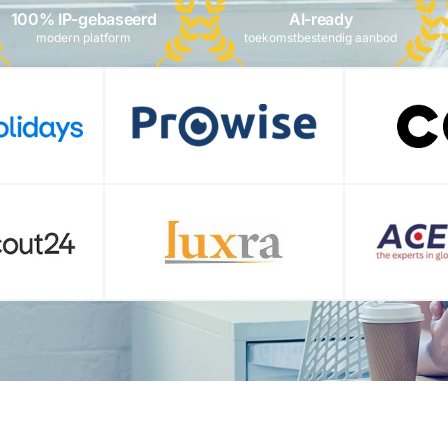
100% IP-gebaseerd
AI-ready
modern platform
toekomstbestendig aanbod