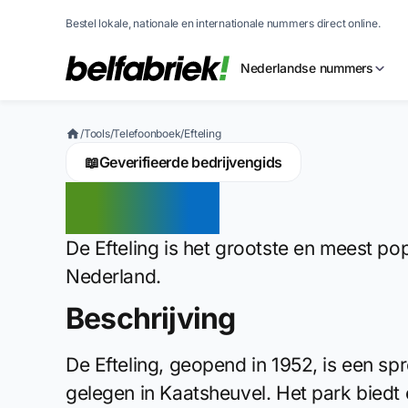
Bestel lokale, nationale en internationale nummers direct online.
Nederlandse nummers
/
Tools
/
Telefoonboek
/
Efteling
📖
Geverifieerde bedrijvengids
Efteling
De Efteling is het grootste en meest po
Nederland.
Beschrijving
De Efteling, geopend in 1952, is een sp
gelegen in Kaatsheuvel. Het park biedt