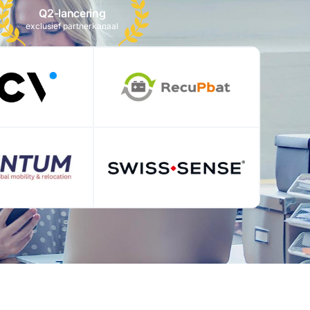
Q2-lancering
exclusief partnerkanaal