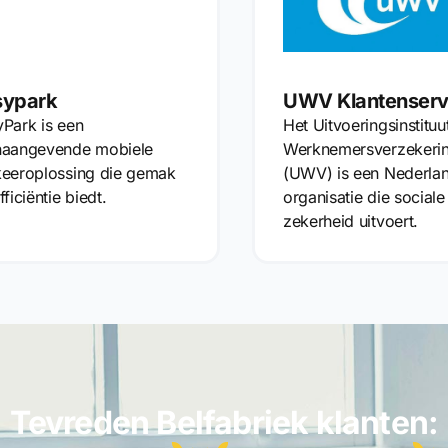
sypark
UWV Klantenserv
Park is een
Het Uitvoeringsinstituu
naangevende mobiele
Werknemersverzekeri
keeroplossing die gemak
(UWV) is een Nederla
fficiëntie biedt.
organisatie die sociale
zekerheid uitvoert.
Tevreden Belfabriek klanten: