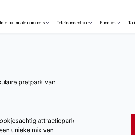
Internationale nummers
Telefooncentrale
Functies
Tar
pulaire pretpark van
rookjesachtig attractiepark
 een unieke mix van