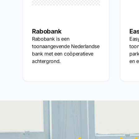
Rabobank
Ea
Rabobank is een
Easy
toonaangevende Nederlandse
too
bank met een coöperatieve
par
achtergrond.
en e