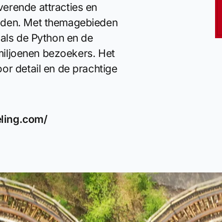
erende attracties en
jden. Met themagebieden
oals de Python en de
 miljoenen bezoekers. Het
or detail en de prachtige
eling.com/