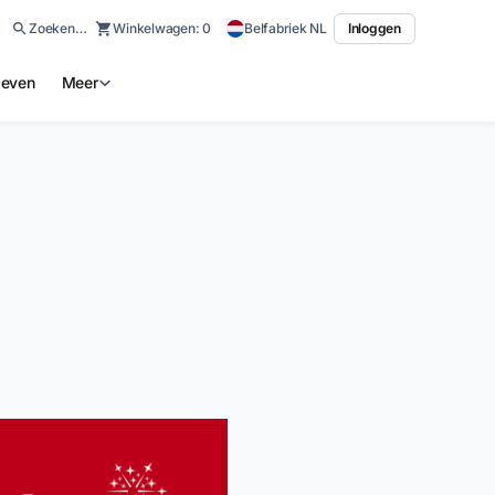
Zoeken…
Winkelwagen:
0
Belfabriek NL
Inloggen
ieven
Meer