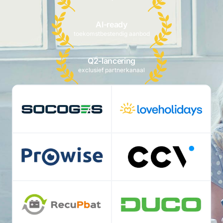
AI-ready
toekomstbestendig aanbod
Q2-lancering
exclusief partnerkanaal