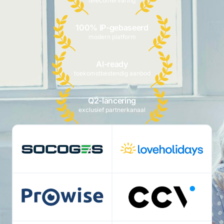
telecomervaring
100% IP-gebaseerd
modern platform
AI-ready
toekomstbestendig aanbod
Q2-lancering
exclusief partnerkanaal