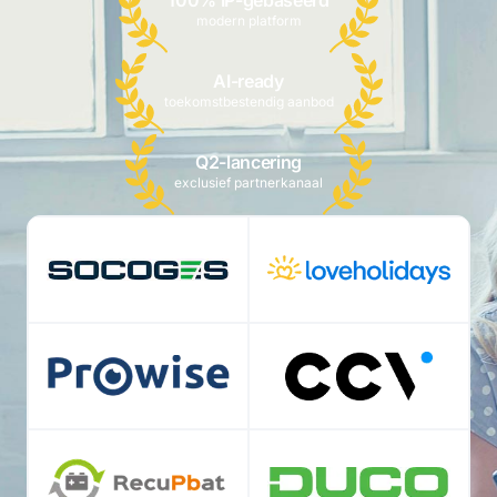
modern platform
AI-ready
toekomstbestendig aanbod
Q2-lancering
exclusief partnerkanaal