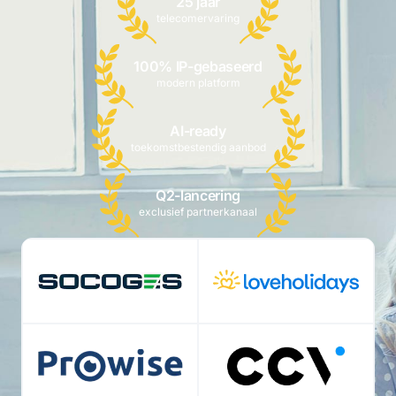
25 jaar
telecomervaring
100% IP-gebaseerd
modern platform
AI-ready
toekomstbestendig aanbod
Q2-lancering
exclusief partnerkanaal