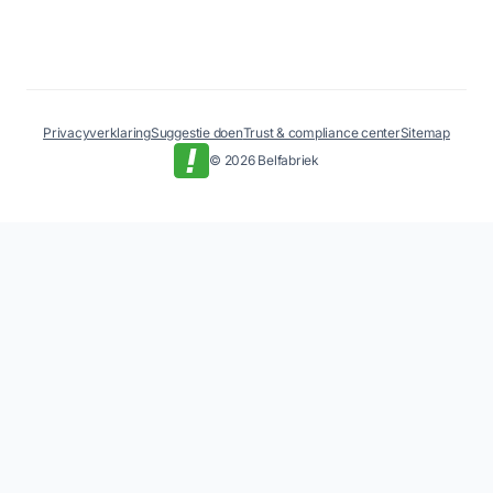
Privacyverklaring
Suggestie doen
Trust & compliance center
Sitemap
© 2026 Belfabriek