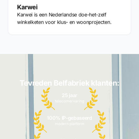
Karwei
Karwei is een Nederlandse doe-het-zelf
winkelketen voor klus- en woonprojecten.
Tevreden Belfabriek klanten:
25 jaar
telecomervaring
100% IP-gebaseerd
modern platform