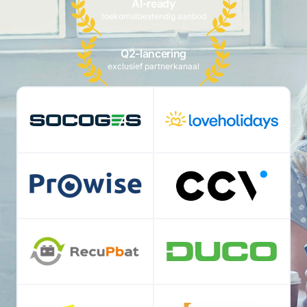
AI-ready
toekomstbestendig aanbod
Q2-lancering
exclusief partnerkanaal