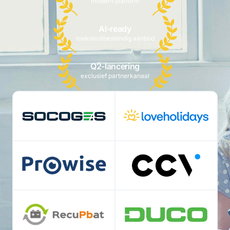
modern platform
AI-ready
toekomstbestendig aanbod
Q2-lancering
exclusief partnerkanaal