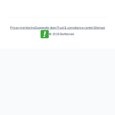
Privacyverklaring
Suggestie doen
Trust & compliance center
Sitemap
© 2026 Belfabriek