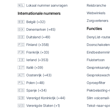
🇳🇱 Lokaal nummer aanvragen
Reisbranche
Internationale nummers
Webwinkels
Zorgverleners
🇧🇪 België (+32)
Functies
🇩🇰 Denemarken (+45)
🇩🇪 Duitsland (+49)
DenyList-route
🇫🇮 Finland (+358)
Doorschakelen
🇫🇷 Frankrijk (+33)
Eindbestemmin
🇮🇪 Ierland (+353)
Fluistertoon
🇮🇹 Italië (+39)
Gespreksanaly
🇦🇹 Oostenrijk (+43)
Gesprekswacht
🇵🇱 Polen (+48)
Oproepfilter
🇪🇸 Spanje (+34)
Piekbelasting
🇬🇧 Verenigd Koninkrijk (+44)
Slim voicemail
🇺🇸 Verenigde Staten (+1)
Tekst-naar-spr