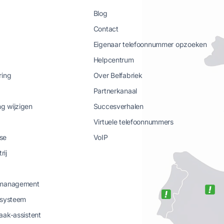
Blog
Contact
Eigenaar telefoonnummer opzoeken
Helpcentrum
ring
Over Belfabriek
Partnerkanaal
g wijzigen
Succesverhalen
Virtuele telefoonnummers
se
VoIP
rij
-management
-systeem
aak-assistent