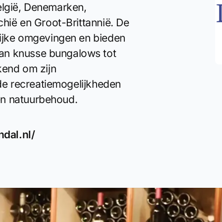
elgië, Denemarken,
chië en Groot-Brittannië. De
rlijke omgevingen en bieden
an knusse bungalows tot
ekend om zijn
eide recreatiemogelijkheden
en natuurbehoud.
ndal.nl/