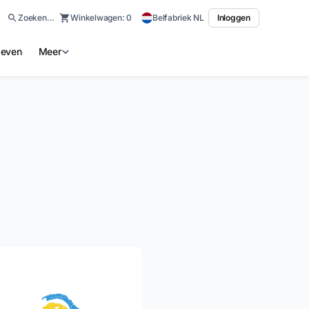
Zoeken…
Winkelwagen:
0
Belfabriek NL
Inloggen
ieven
Meer