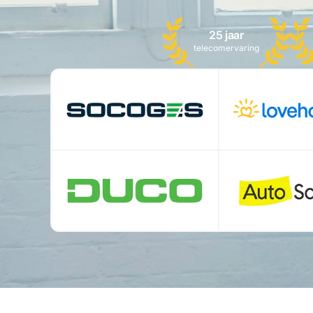
25 jaar
telecomervaring