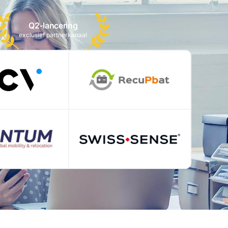
Q2-lancering
exclusief partnerkanaal