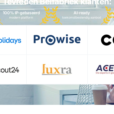
Tevreden Belfabriek klanten:
100% IP-gebaseerd
AI-ready
modern platform
toekomstbestendig aanbod