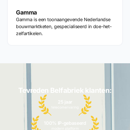
Gamma
Gamma is een toonaangevende Nederlandse
bouwmarktketen, gespecialiseerd in doe-het-
zelfartikelen.
Tevreden Belfabriek klanten:
25 jaar
telecomervaring
100% IP-gebaseerd
modern platform