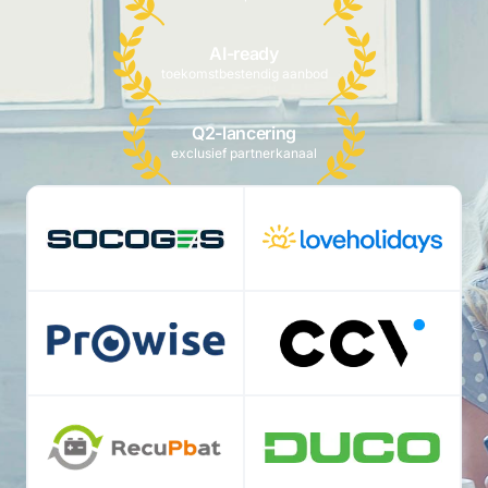
AI-ready
toekomstbestendig aanbod
Q2-lancering
exclusief partnerkanaal