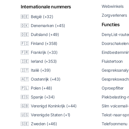
Internationale nummers
Webwinkels
Zorgverleners
🇧🇪 België (+32)
Functies
🇩🇰 Denemarken (+45)
🇩🇪 Duitsland (+49)
DenyList-route
🇫🇮 Finland (+358)
Doorschakelen
🇫🇷 Frankrijk (+33)
Eindbestemmin
🇮🇪 Ierland (+353)
Fluistertoon
🇮🇹 Italië (+39)
Gespreksanaly
🇦🇹 Oostenrijk (+43)
Gesprekswacht
🇵🇱 Polen (+48)
Oproepfilter
🇪🇸 Spanje (+34)
Piekbelasting
🇬🇧 Verenigd Koninkrijk (+44)
Slim voicemail
🇺🇸 Verenigde Staten (+1)
Tekst-naar-spr
🇸🇪 Zweden (+46)
Telefoonmenu