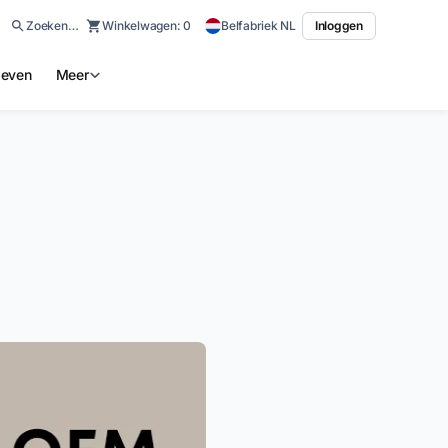
Zoeken…
Winkelwagen:
0
Belfabriek NL
Inloggen
ieven
Meer