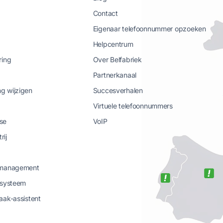
Contact
Eigenaar telefoonnummer opzoeken
Helpcentrum
ring
Over Belfabriek
Partnerkanaal
g wijzigen
Succesverhalen
Virtuele telefoonnummers
se
VoIP
rij
-management
-systeem
aak-assistent