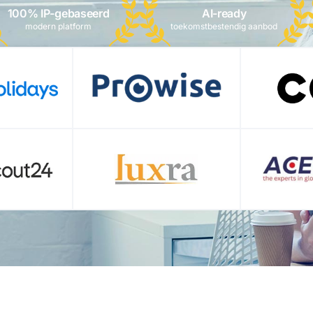
100% IP-gebaseerd
AI-ready
modern platform
toekomstbestendig aanbod