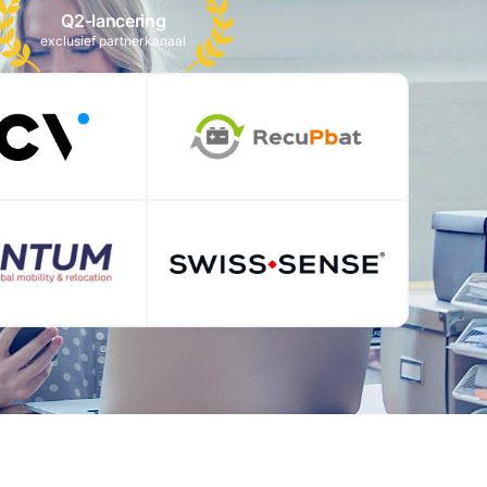
Q2-lancering
exclusief partnerkanaal