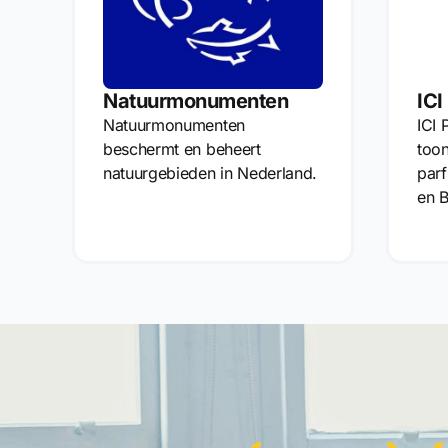
Natuurmonumenten
ICI
Natuurmonumenten
ICI 
beschermt en beheert
too
natuurgebieden in Nederland.
parf
en B