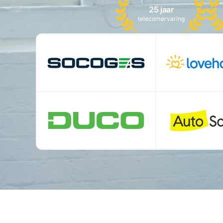
25 jaar
telecomervaring