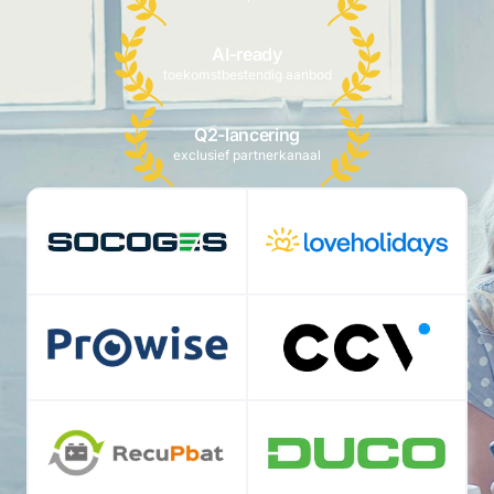
AI-ready
toekomstbestendig aanbod
Q2-lancering
exclusief partnerkanaal