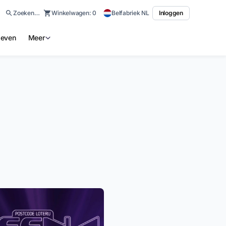
Zoeken…
Winkelwagen:
0
Belfabriek NL
Inloggen
ieven
Meer