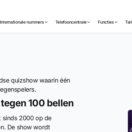
Internationale nummers
Telefooncentrale
Functies
Tar
andse quizshow waarin één
tegenspelers.
 tegen 100 bellen
t sinds 2000 op de
en. De show wordt