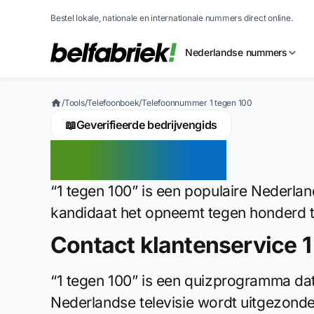
Bestel lokale, nationale en internationale nummers direct online.
Nederlandse nummers
/
Tools
/
Telefoonboek
/
Telefoonnummer 1 tegen 100
📖
Geverifieerde bedrijvengids
1 tegen 100
“1 tegen 100” is een populaire Nederl
kandidaat het opneemt tegen honderd 
Contact klantenservice 1
“1 tegen 100” is een quizprogramma da
Nederlandse televisie wordt uitgezond