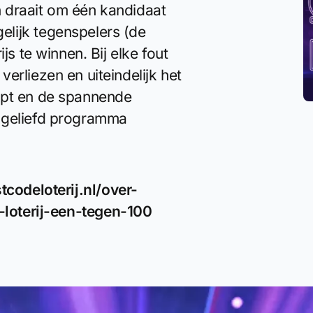
 draait om één kandidaat
lijk tegenspelers (de
js te winnen. Bij elke fout
erliezen en uiteindelijk het
ept en de spannende
 geliefd programma
codeloterij.nl/over-
-loterij-een-tegen-100