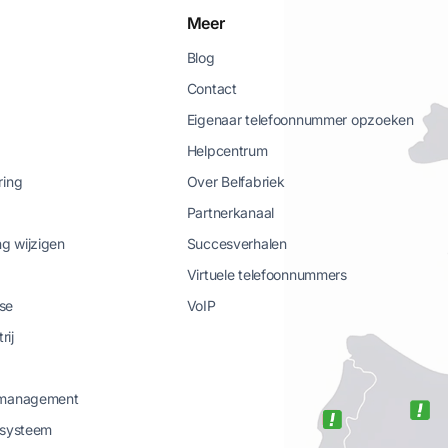
Meer
Blog
Contact
Eigenaar telefoonnummer opzoeken
Helpcentrum
ring
Over Belfabriek
Partnerkanaal
g wijzigen
Succesverhalen
Virtuele telefoonnummers
se
VoIP
rij
-management
-systeem