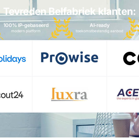
Tevreden Belfabriek klanten:
100% IP-gebaseerd
AI-ready
modern platform
toekomstbestendig aanbod