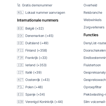
🚀 Gratis demonummer
Overheid
🇳🇱 Lokaal nummer aanvragen
Reisbranche
Internationale nummers
Webwinkels
Zorgverleners
🇧🇪 België (+32)
Functies
🇩🇰 Denemarken (+45)
🇩🇪 Duitsland (+49)
DenyList-route
🇫🇮 Finland (+358)
Doorschakelen
🇫🇷 Frankrijk (+33)
Eindbestemmin
🇮🇪 Ierland (+353)
Fluistertoon
🇮🇹 Italië (+39)
Gespreksanaly
🇦🇹 Oostenrijk (+43)
Gesprekswacht
🇵🇱 Polen (+48)
Oproepfilter
🇪🇸 Spanje (+34)
Piekbelasting
🇬🇧 Verenigd Koninkrijk (+44)
Slim voicemail