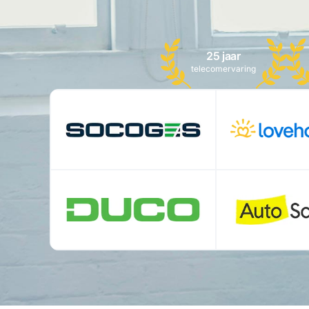
25 jaar
telecomervaring