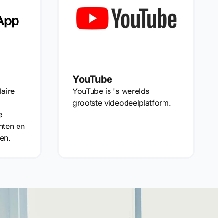
YouTube
aire
YouTube is 's werelds
grootste videodeelplatform.
e
chten en
en.