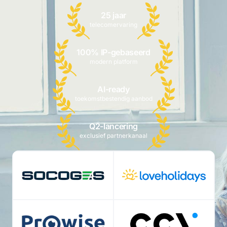
25 jaar
telecomervaring
100% IP-gebaseerd
modern platform
AI-ready
toekomstbestendig aanbod
Q2-lancering
exclusief partnerkanaal