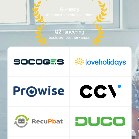
AI-ready
toekomstbestendig aanbod
Q2-lancering
exclusief partnerkanaal