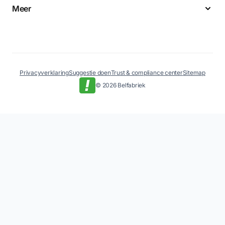
Meer
Privacyverklaring
Suggestie doen
Trust & compliance center
Sitemap
© 2026 Belfabriek