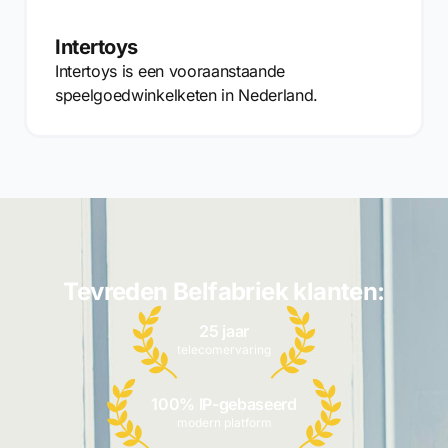
Intertoys
Intertoys is een vooraanstaande
speelgoedwinkelketen in Nederland.
Tevreden Belfabriek klanten:
25 jaar
telecomervaring
100% IP-gebaseerd
modern platform