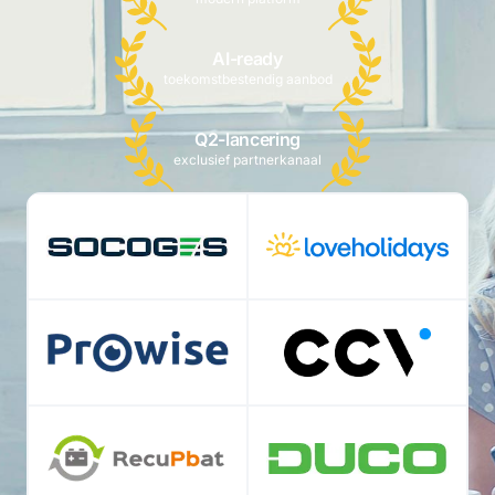
AI-ready
toekomstbestendig aanbod
Q2-lancering
exclusief partnerkanaal