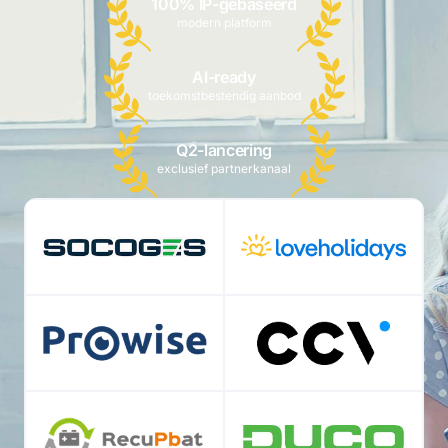
100% IP-gebaseerd
modern platform
AI-ready
toekomstbestendig aanbod
Q2-lancering
exclusief partnerkanaal