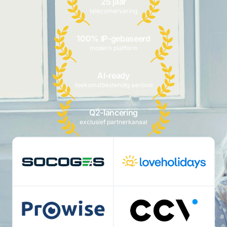
25 jaar
telecomervaring
100% IP-gebaseerd
modern platform
AI-ready
toekomstbestendig aanbod
Q2-lancering
exclusief partnerkanaal