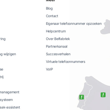
Blog
Contact
Eigenaar telefoonnummer opzoeken
Helpcentrum
ring
Over Belfabriek
Partnerkanaal
g wijzigen
Succesverhalen
Virtuele telefoonnummers
se
VoIP
rij
-management
-systeem
aak-assistent