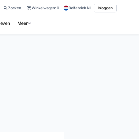
Zoeken…
Winkelwagen:
0
Belfabriek NL
Inloggen
ieven
Meer