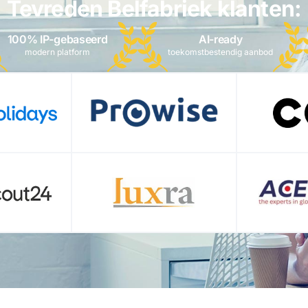
Tevreden Belfabriek klanten:
100% IP-gebaseerd
AI-ready
modern platform
toekomstbestendig aanbod