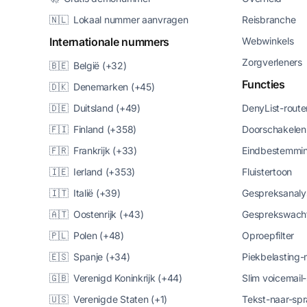
🇳🇱 Lokaal nummer aanvragen
Reisbranche
Internationale nummers
Webwinkels
Zorgverleners
🇧🇪 België (+32)
Functies
🇩🇰 Denemarken (+45)
🇩🇪 Duitsland (+49)
DenyList-route
🇫🇮 Finland (+358)
Doorschakelen
🇫🇷 Frankrijk (+33)
Eindbestemmin
🇮🇪 Ierland (+353)
Fluistertoon
🇮🇹 Italië (+39)
Gespreksanaly
🇦🇹 Oostenrijk (+43)
Gesprekswacht
🇵🇱 Polen (+48)
Oproepfilter
🇪🇸 Spanje (+34)
Piekbelasting
🇬🇧 Verenigd Koninkrijk (+44)
Slim voicemail
🇺🇸 Verenigde Staten (+1)
Tekst-naar-spr