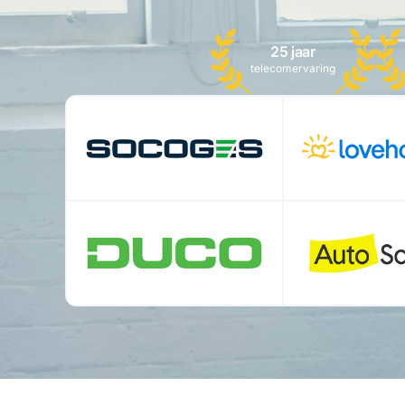
25 jaar
telecomervaring