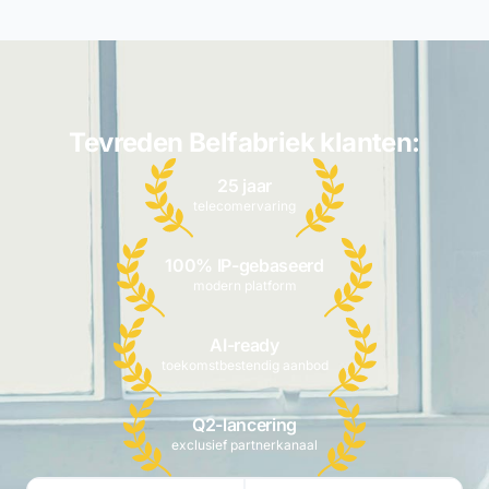
Tevreden Belfabriek klanten:
25 jaar
telecomervaring
100% IP-gebaseerd
modern platform
AI-ready
toekomstbestendig aanbod
Q2-lancering
exclusief partnerkanaal