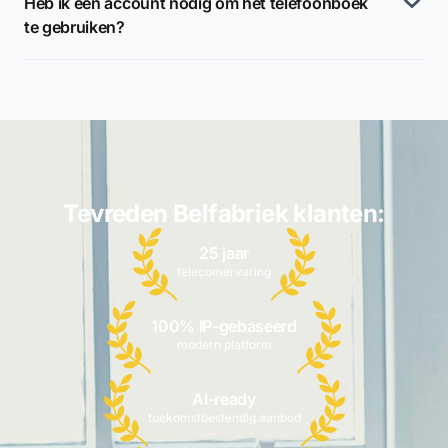
Heb ik een account nodig om het telefoonboek
te gebruiken?
Tevreden Belfabriek klanten:
25 jaar
telecomervaring
100% IP-gebaseerd
modern platform
AI-ready
toekomstbestendig aanbod