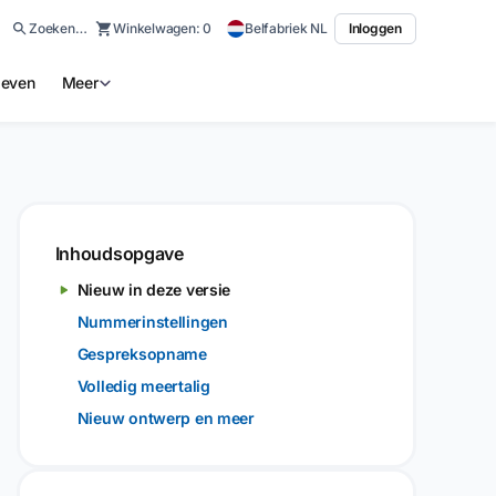
Zoeken…
Winkelwagen:
0
Belfabriek NL
Inloggen
ieven
Meer
Inhoudsopgave
Nieuw in deze versie
Nummerinstellingen
Gespreksopname
Volledig meertalig
Nieuw ontwerp en meer