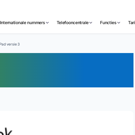
Internationale nummers
Telefooncentrale
Functies
Tar
Pad versie 3
k app voor iPhone