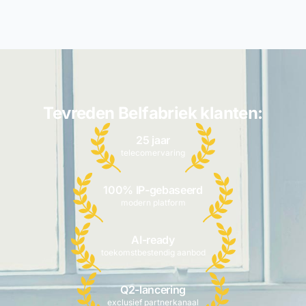
Tevreden Belfabriek klanten:
25 jaar
telecomervaring
100% IP-gebaseerd
modern platform
AI-ready
toekomstbestendig aanbod
Q2-lancering
exclusief partnerkanaal