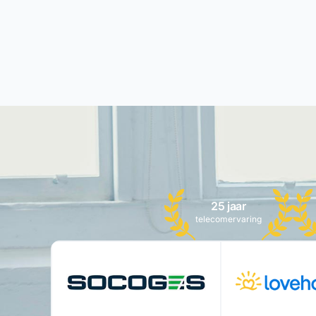
25 jaar
telecomervaring