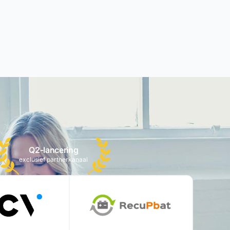
Q2-lancering
exclusief partnerkanaal