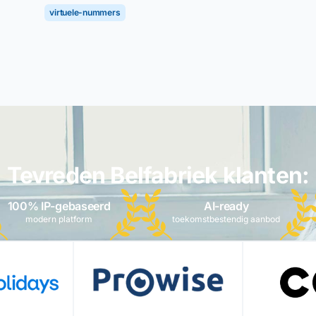
virtuele-nummers
Tevreden Belfabriek klanten:
100% IP-gebaseerd
AI-ready
modern platform
toekomstbestendig aanbod