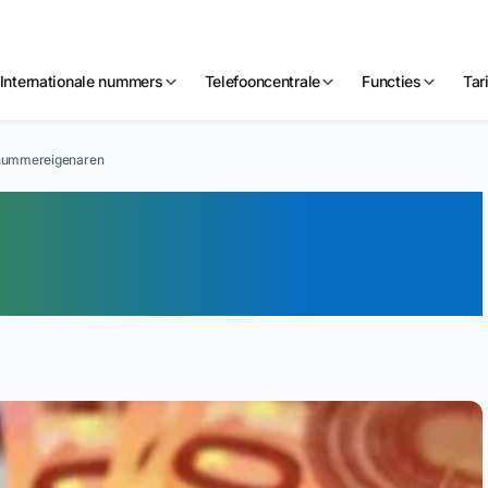
Internationale nummers
Telefooncentrale
Functies
Tar
nummereigenaren
erhoging voor
genaren