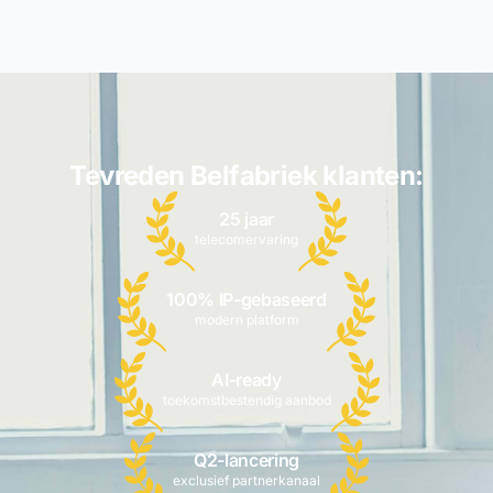
Tevreden Belfabriek klanten:
25 jaar
telecomervaring
100% IP-gebaseerd
modern platform
AI-ready
toekomstbestendig aanbod
Q2-lancering
exclusief partnerkanaal