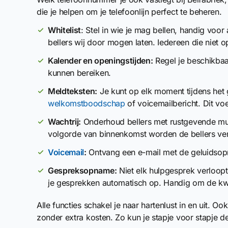
die je helpen om je telefoonlijn perfect te beheren.
Whitelist
: Stel in wie je mag bellen, handig voo
bellers wij door mogen laten. Iedereen die niet op
Kalender en openingstijden:
Regel je beschikbaa
kunnen bereiken.
Meldteksten:
Je kunt op elk moment tijdens het 
welkomstboodschap
of voicemailbericht. Dit vo
Wachtrij:
Onderhoud bellers met rustgevende muzi
volgorde van binnenkomst worden de bellers ve
Voicemail
:
Ontvang een e-mail met de geluidsopn
Gespreksopname:
Niet elk hulpgesprek verloop
je gesprekken automatisch op. Handig om de kwa
Alle functies schakel je naar hartenlust in en uit. O
zonder extra kosten. Zo kun je stapje voor stapje de