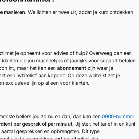
de manieren
. We lichten er twee uit, zodat je kunt ontdekken
tact met je opneemt voor advies of hulp? Overweeg dan een
r klanten die jou maandelijks of jaarlijks voor support betalen.
foon int, maar het kan een
abonnement
zijn waar je
t een ‘whitelist’ aan koppelt. Op deze whitelist zet je
n exclusieve lijn op alleen voor klanten.
 meeste bellers jou zo nu en dan, dan kan een
0900-nummer
verdient per gesprek of per minuut
. Jij stelt het tarief in en kunt
n aantal gesprekken en opbrengsten. Dit type
al als de gesprekken kort en effectief zijn.