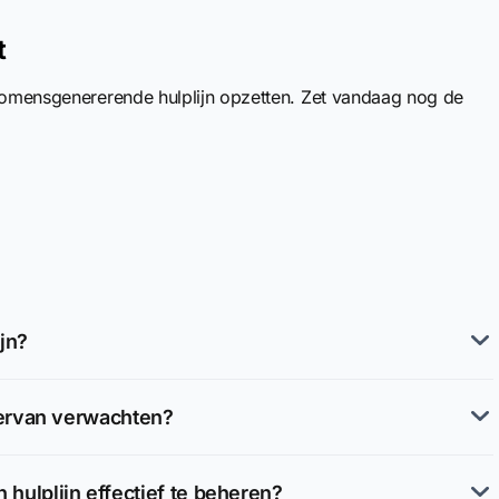
t
nkomensgenererende hulplijn opzetten. Zet vandaag nog de
jn?
ervan verwachten?
 hulplijn effectief te beheren?