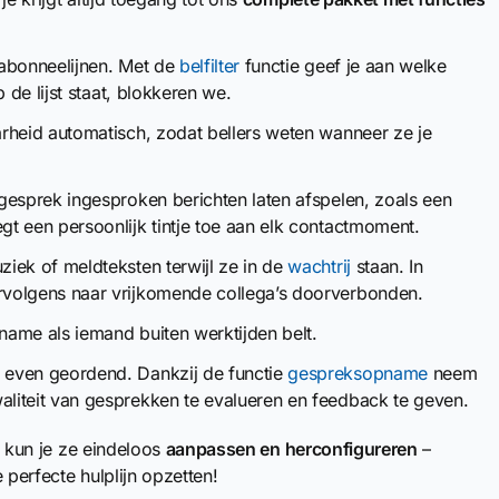
r abonneelijnen. Met de
belfilter
functie geef je aan welke
 de lijst staat, blokkeren we.
rheid automatisch, zodat bellers weten wanneer ze je
gesprek ingesproken berichten laten afspelen, zoals een
egt een persoonlijk tintje toe aan elk contactmoment.
ek of meldteksten terwijl ze in de
wachtrij
staan. In
rvolgens naar vrijkomende collega’s doorverbonden.
ame als iemand buiten werktijden belt.
t even geordend. Dankzij de functie
gespreksopname
neem
liteit van gesprekken te evalueren en feedback te geven.
ok kun je ze eindeloos
aanpassen en herconfigureren
–
 perfecte hulplijn opzetten!