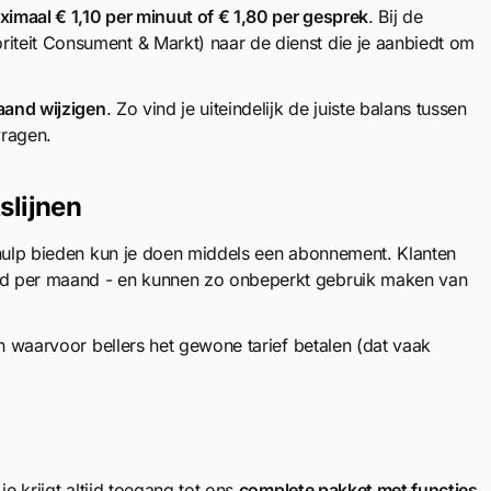
aximaal € 1,10 per minuut of € 1,80 per gesprek
. Bij de
teit Consument & Markt) naar de dienst die je aanbiedt om
aand wijzigen
. Zo vind je uiteindelijk de juiste balans tussen
vragen.
slijnen
 hulp bieden kun je doen middels een abonnement. Klanten
ld per maand - en kunnen zo onbeperkt gebruik maken van
n waarvoor bellers het gewone tarief betalen (dat vaak
e krijgt altijd toegang tot ons
complete pakket met functies