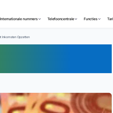
Internationale nummers
Telefooncentrale
Functies
Tar
met Inkomsten Opzetten
t Bellen | Hulplijn
pzetten