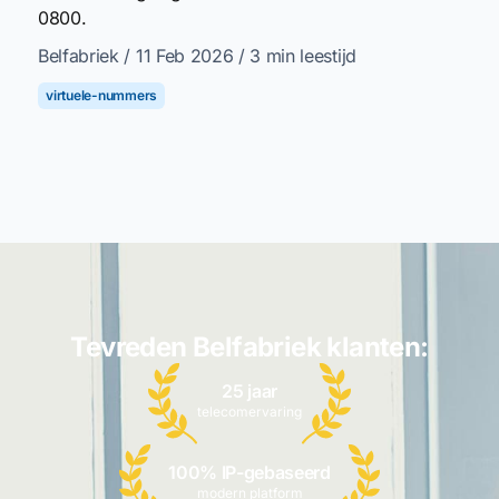
0800.
Belfabriek
/ 11 Feb 2026
/ 3 min leestijd
virtuele-nummers
Tevreden Belfabriek klanten:
25 jaar
telecomervaring
100% IP-gebaseerd
modern platform