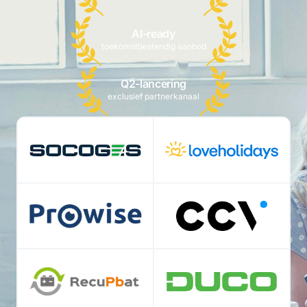
AI-ready
toekomstbestendig aanbod
Q2-lancering
exclusief partnerkanaal