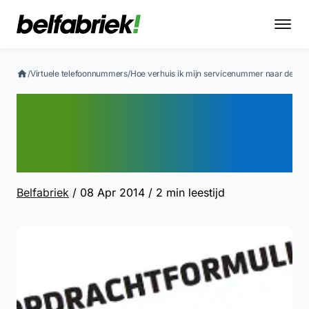
/
Virtuele telefoonnummers
/
Hoe verhuis ik mijn servicenummer naar de Bel
Hoe verhuis ik mijn
servicenummer naar de
Belfabriek?
Belfabriek
/ 08 Apr 2014
/ 2 min leestijd