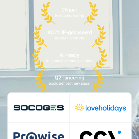
25 jaar
telecomervaring
100% IP-gebaseerd
modern platform
AI-ready
toekomstbestendig aanbod
Q2-lancering
exclusief partnerkanaal