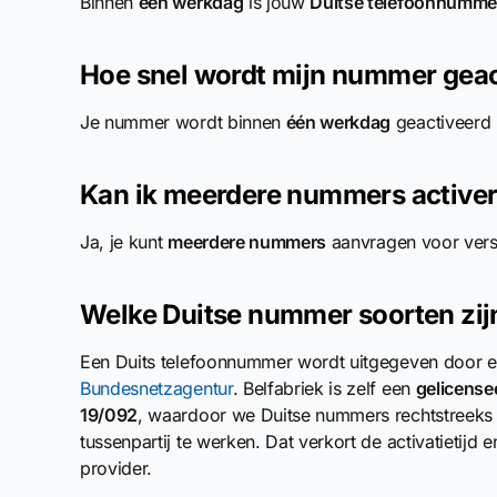
Binnen
één werkdag
is jouw
Duitse telefoonnumme
Hoe snel wordt mijn nummer geac
Je nummer wordt binnen
één werkdag
geactiveerd n
Kan ik meerdere nummers active
Ja, je kunt
meerdere nummers
aanvragen voor versch
Welke Duitse nummer soorten zij
Een Duits telefoonnummer wordt uitgegeven door 
Bundesnetzagentur
. Belfabriek is zelf een
gelicense
19/092
, waardoor we Duitse nummers rechtstreeks 
tussenpartij te werken. Dat verkort de activatietijd 
provider.